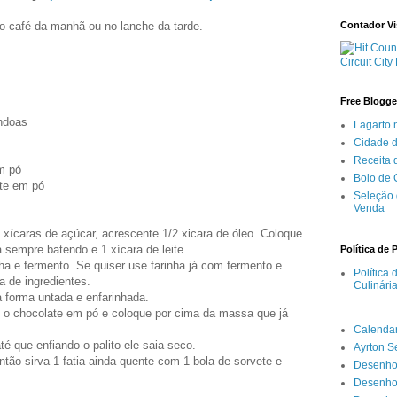
Contador Vi
no café da manhã ou no lanche da tarde.
Circuit City
Free Blogge
êndoas
Lagarto 
Cidade 
Receita
m pó
Bolo de
ate em pó
Seleção 
Venda
2 xícaras de açúcar, acrescente 1/2 xicara de óleo. Coloque
sempre batendo e 1 xícara de leite.
Política de 
nha e fermento. Se quiser use farinha já com fermento e
Política
a de ingredientes.
Culinári
forma untada e enfarinhada.
 o chocolate em pó e coloque por cima da massa que já
Calenda
é que enfiando o palito ele saia seco.
Ayrton 
ão sirva 1 fatia ainda quente com 1 bola de sorvete e
Desenho
Desenho