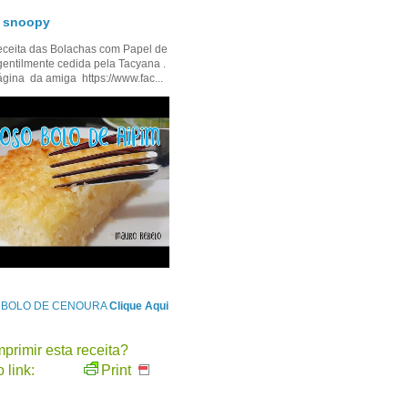
- snoopy
ceita das Bolachas com Papel de
gentilmente cedida pela Tacyana .
ágina da amiga https://www.fac...
e BOLO DE CENOURA
Clique Aqui
primir esta receita?
 link:
Print