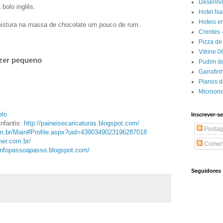
Desenhos
 bolo inglês.
Hotel Na
Hoteis e
mistura na massa de chocolate um pouco de rum.
Crentes 
Pizza de 
Vitrine 
azer pequeno
Pudim de
Garrafin
Planos 
Microon
elo
Inscrever-se
Infantis:
http://paineisecaricaturas.
blogspot.com/
Postag
om.br/Main#
Profile.aspx?uid=
4390349023196287018
er.com.br/
Coment
/infopassoapasso.blogspot.com/
Seguidores