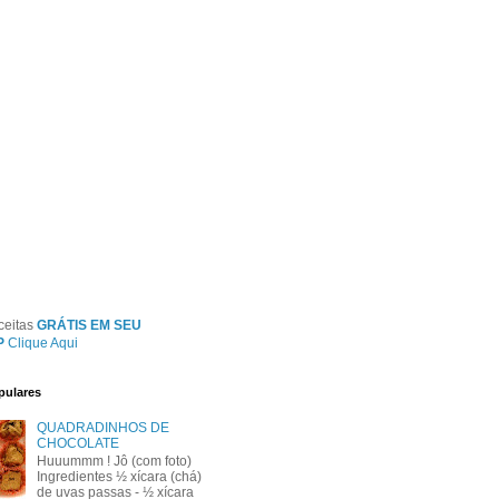
ceitas
GRÁTIS EM SEU
P
Clique Aqui
pulares
QUADRADINHOS DE
CHOCOLATE
Huuummm ! Jô (com foto)
Ingredientes ½ xícara (chá)
de uvas passas - ½ xícara