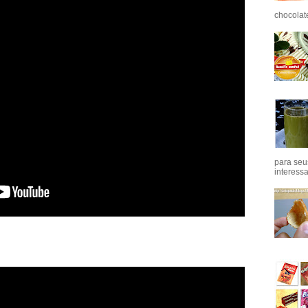
chocolat
para seu
interess