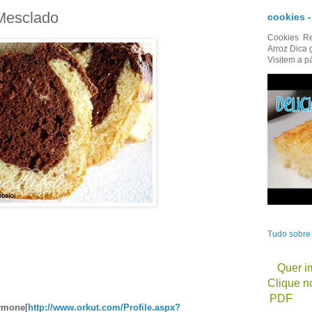
 Mesclado
cookies 
Cookies Re
Arroz Dica 
Visitem a p
Tudo sobr
Quer im
Clique no
PDF
ymone[
http://www.orkut.com/Profile.aspx?