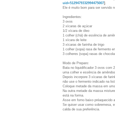
uid=5129479332994475007
]
.
Ele é muito bom para ser servido 
Ingredientes:
3 ovos
2 xícaras de açúcar
1/2 xícara de óleo
1 colher (chá) de essência de am
1 xícara de leite
3 xícaras de farinha de trigo
1 colher (sopa) rasa de fermento e
3 colheres (sopa) rasas de chocol
Modo de Preparo:
Bata no liquidificador 3 ovos com 
uma colher e essência de amêndoa 
Depois incorpore 3 xícaras de fari
não use o fermento indicado na list
Coloque metade da massa em uma 
Na outra metade da massa misture
está na forma.
Asse em forno baixo préaquecido at
Se quiser usar como sobremesa, ent
calda de sua preferência.