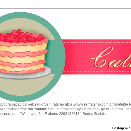
 programação da web rádio Ser Fraterno https://www.serfraterno.com.br/timetable 
om/webradioserfraterno Youtube Ser Fraterno https://youtube.com/@SerFraterno Fac
ioserfraterno/ Whatsapp Ser Fraterno 22981525174 Redes Sociais
Postagem e