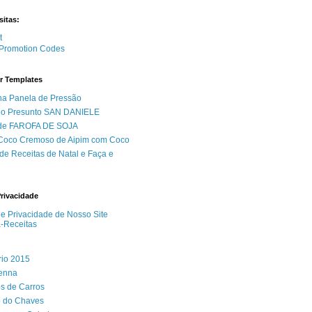
sitas:
Promotion Codes
r Templates
na Panela de Pressão
do Presunto SAN DANIELE
 de FAROFA DE SOJA
 Coco Cremoso de Aipim com Coco
de Receitas de Natal e Faça e
Privacidade
 de Privacidade de Nosso Site
a-Receitas
rio 2015
Senna
s de Carros
 do Chaves