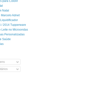
 para Colorir
tal
m Natal
- Marcelo Adnet
Liquidificador
06 / 2014 Tupperware
 Leite no Microondas
has Personalizadas
de Saúde
das
ens
ários