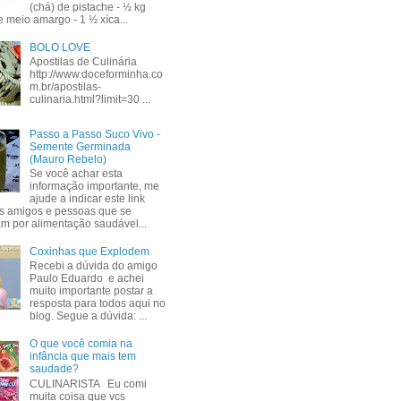
(chá) de pistache - ½ kg
e meio amargo - 1 ½ xíca...
BOLO LOVE
Apostilas de Culinária
http://www.doceforminha.co
m.br/apostilas-
culinaria.html?limit=30 ...
Passo a Passo Suco Vivo -
Semente Germinada
(Mauro Rebelo)
Se você achar esta
informação importante, me
ajude a indicar este link
s amigos e pessoas que se
am por alimentação saudável...
Coxinhas que Explodem
Recebi a dúvida do amigo
Paulo Eduardo e achei
muito importante postar a
resposta para todos aqui no
blog. Segue a dúvida: ...
O que você comia na
infância que mais tem
saudade?
CULINARISTA Eu comi
muita coisa que vcs