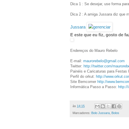
Dica 1 : Se desejar, use forma para
Dica 2 : A amiga Jussara diz que 
Jussara
E este que eu fiz, gosto de f
Endereços do Mauro Rebelo
E-mail:
maurorebelo@gmail.com
Twitter:
http://twitter.com/mauroreb
Painéis e Caricaturas para Festas 
Perfil do orkut:
http://www.orkut.c
Site Bemcomer
http://www.bemcom
Informática Passo a Passo:
http:/
às
14:15
Marcadores:
Bolo Jussara
,
Bolos