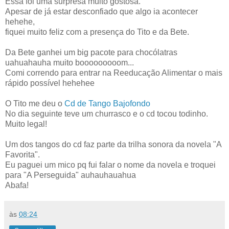
Essa foi uma surpresa muito gostosa.
Apesar de já estar desconfiado que algo ia acontecer
hehehe,
fiquei muito feliz com a presença do Tito e da Bete.
Da Bete ganhei um big pacote para chocólatras
uahuahauha muito booooooooom...
Comi correndo para entrar na Reeducação Alimentar o mais
rápido possível hehehee
O Tito me deu o
Cd de Tango Bajofondo
No dia seguinte teve um churrasco e o cd tocou todinho.
Muito legal!
Um dos tangos do cd faz parte da trilha sonora da novela "A
Favorita".
Eu paguei um mico pq fui falar o nome da novela e troquei
para "A Perseguida" auhauhauahua
Abafa!
às
08:24