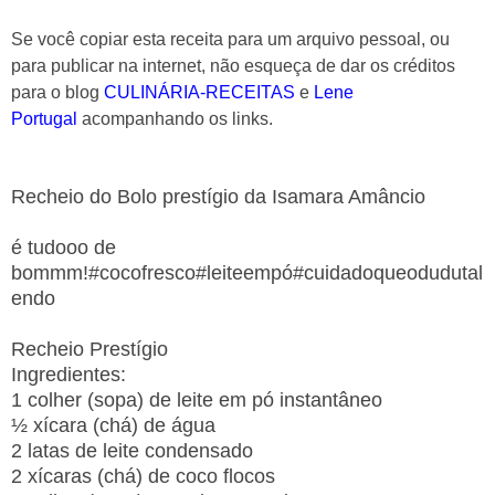
Se você copiar esta receita para um arquivo pessoal, ou
para publicar na internet, não esqueça de dar os créditos
para o blog
CULINÁRIA-RECEITAS
e
Lene
Portugal
acompanhando os links.
Recheio do Bolo prestígio da Isamara Amâncio
é tudooo de
bommm!#cocofresco#leiteempó#cuidadoqueodudutal
endo
Recheio Prestígio
Ingredientes:
1 colher (sopa) de leite em pó instantâneo
½ xícara (chá) de água
2 latas de leite condensado
2 xícaras (chá) de coco flocos