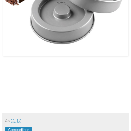
josias hotdog, hotdog brasil, carrinho de hotdog, hotdog de forno, carrinho hot dog, cachorro quente de, melhor
hot dog sp, loja de hot dog, carrinho de cachorro quente, molho cachorro quente, receita cachorro quente, receita
de cachorro quente, cachorro quente de forno, molho de cachorro quente, molho para cachorro quente,
às
11:17
Compartilhar