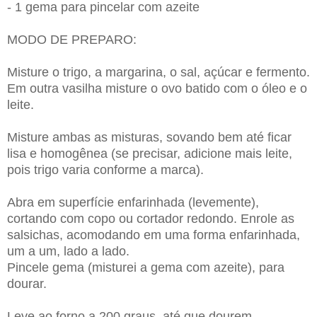
- 1 gema para pincelar com azeite
MODO DE PREPARO:
Misture o trigo, a margarina, o sal, açúcar e fermento.
Em outra vasilha misture o ovo batido com o óleo e o
leite.
Misture ambas as misturas, sovando bem até ficar
lisa e homogênea (se precisar, adicione mais leite,
pois trigo varia conforme a marca).
Abra em superfície enfarinhada (levemente),
cortando com copo ou cortador redondo. Enrole as
salsichas, acomodando em uma forma enfarinhada,
um a um, lado a lado.
Pincele gema (misturei a gema com azeite), para
dourar.
Leve ao forno a 200 graus, até que dourem.