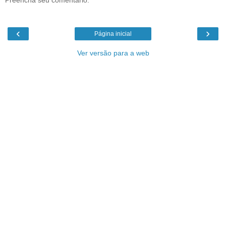
Preencha seu comentário:
‹
›
Página inicial
Ver versão para a web