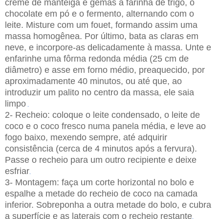
creme de manteiga e gemas a farinha de trigo, o
chocolate em pó e o fermento, alternando com o
leite. Misture com um fouet, formando assim uma
massa homogênea. Por último, bata as claras em
neve, e incorpore-as delicadamente à massa. Unte e
enfarinhe uma fôrma redonda média (25 cm de
diâmetro) e asse em forno médio, preaquecido, por
aproximadamente 40 minutos, ou até que, ao
introduzir um palito no centro da massa, ele saia
limpo
.
2- Recheio: coloque o leite condensado, o leite de
coco e o coco fresco numa panela média, e leve ao
fogo baixo, mexendo sempre, até adquirir
consistência (cerca de 4 minutos após a fervura).
Passe o recheio para um outro recipiente e deixe
esfriar
.
3- Montagem: faça um corte horizontal no bolo e
espalhe a metade do recheio de coco na camada
inferior. Sobreponha a outra metade do bolo, e cubra
a superfície e as laterais com o recheio restante
.