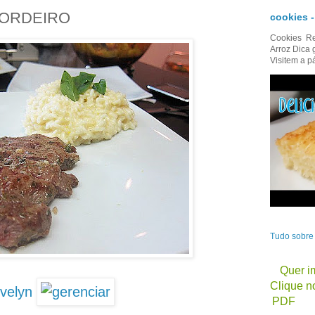
CORDEIRO
cookies 
Cookies Re
Arroz Dica 
Visitem a p
Tudo sobr
Quer im
Clique no
velyn
PDF