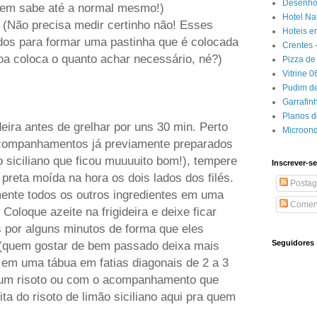
Desenhos
uem sabe até a normal mesmo!)
Hotel Na
e (Não precisa medir certinho não! Esses
Hoteis e
dos para formar uma pastinha que é colocada
Crentes 
oa coloca o quanto achar necessário, né?)
Pizza de 
Vitrine 
Pudim de
Garrafin
Planos 
eira antes de grelhar por uns 30 min. Perto
Microon
 acompanhamentos já previamente preparados
o siciliano que ficou muuuuito bom!), tempere
Inscrever-se
preta moída na hora os dois lados dos filés.
Postag
ente todos os outros ingredientes em uma
Coment
Coloque azeite na frigideira e deixe ficar
s por alguns minutos de forma que eles
Seguidores
 (quem gostar de bem passado deixa mais
 em uma tábua em fatias diagonais de 2 a 3
 um risoto ou com o acompanhamento que
ita do risoto de limão siciliano aqui pra quem