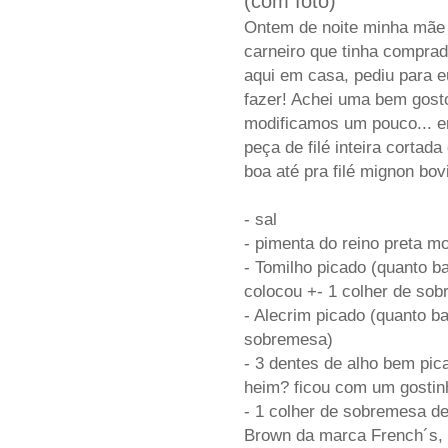
(com foto)
Ontem de noite minha mãe f
carneiro que tinha comprad
aqui em casa, pediu para e
fazer! Achei uma bem gost
modificamos um pouco... e
peça de filé inteira cortad
boa até pra filé mignon bo
- sal
- pimenta do reino preta m
- Tomilho picado (quanto ba
colocou +- 1 colher de so
- Alecrim picado (quanto ba
sobremesa)
- 3 dentes de alho bem pi
heim? ficou com um gostin
- 1 colher de sobremesa d
Brown da marca French´s,