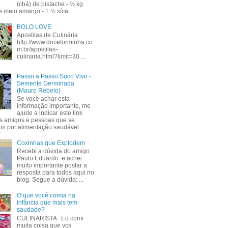
(chá) de pistache - ½ kg
e meio amargo - 1 ½ xíca...
BOLO LOVE
Apostilas de Culinária
http://www.doceforminha.co
m.br/apostilas-
culinaria.html?limit=30 ...
Passo a Passo Suco Vivo -
Semente Germinada
(Mauro Rebelo)
Se você achar esta
informação importante, me
ajude a indicar este link
s amigos e pessoas que se
am por alimentação saudável...
Coxinhas que Explodem
Recebi a dúvida do amigo
Paulo Eduardo e achei
muito importante postar a
resposta para todos aqui no
blog. Segue a dúvida: ...
O que você comia na
infância que mais tem
saudade?
CULINARISTA Eu comi
muita coisa que vcs