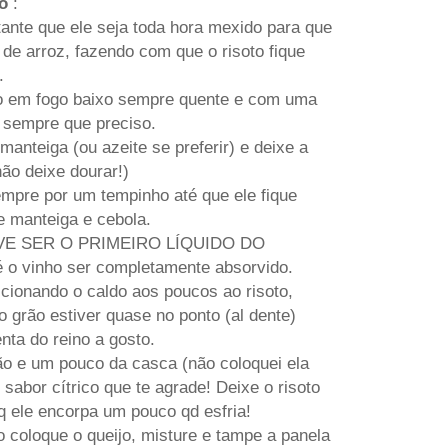
to
:
tante que ele seja toda hora mexido para que
 de arroz, fazendo com que o risoto fique
.
o em fogo baixo sempre quente e com uma
 sempre que preciso.
anteiga (ou azeite se preferir) e deixe a
não deixe dourar!)
mpre por um tempinho até que ele fique
e manteiga e cebola.
DEVE SER O PRIMEIRO LÍQUIDO DO
 o vinho ser completamente absorvido.
icionando o caldo aos poucos ao risoto,
grão estiver quase no ponto (al dente)
nta do reino a gosto.
ão e um pouco da casca (não coloquei ela
 sabor cítrico que te agrade! Deixe o risoto
 ele encorpa um pouco qd esfria!
o coloque o queijo, misture e tampe a panela