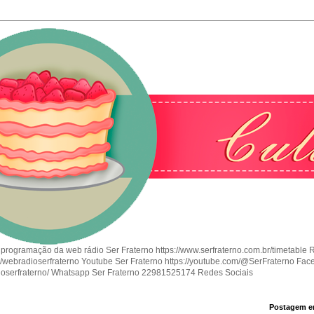
 programação da web rádio Ser Fraterno https://www.serfraterno.com.br/timetable 
om/webradioserfraterno Youtube Ser Fraterno https://youtube.com/@SerFraterno Fac
ioserfraterno/ Whatsapp Ser Fraterno 22981525174 Redes Sociais
Postagem e