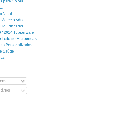
 para Colorir
tal
m Natal
- Marcelo Adnet
Liquidificador
06 / 2014 Tupperware
 Leite no Microondas
has Personalizadas
de Saúde
das
ens
ários