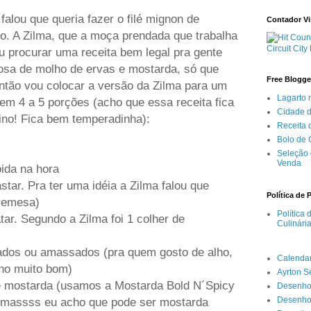
alou que queria fazer o filé mignon de
Contador Vi
o. A Zilma, que a moça prendada que trabalha
Circuit City
u procurar uma receita bem legal pra gente
osa de molho de ervas e mostarda, só que
Free Blogge
ntão vou colocar a versão da Zilma para um
Lagarto 
a em 4 a 5 porções (acho que essa receita fica
Cidade 
vino! Fica bem temperadinha):
Receita
Bolo de
Seleção 
Venda
oida na hora
star. Pra ter uma idéia a Zilma falou que
Política de 
bremesa)
Política
tar. Segundo a Zilma foi 1 colher de
Culinári
cados ou amassados (pra quem gosto de alho,
Calenda
ho muito bom)
Ayrton 
e mostarda (usamos a Mostarda Bold N´Spicy
Desenho
Desenho
 massss eu acho que pode ser mostarda