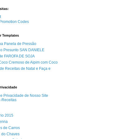
sitas:
Promotion Codes
r Templates
na Panela de Pressão
do Presunto SAN DANIELE
 de FAROFA DE SOJA
 Coco Cremoso de Aipim com Coco
de Receitas de Natal e Faça e
Privacidade
 de Privacidade de Nosso Site
a-Receitas
rio 2015
Senna
s de Carros
 do Chaves