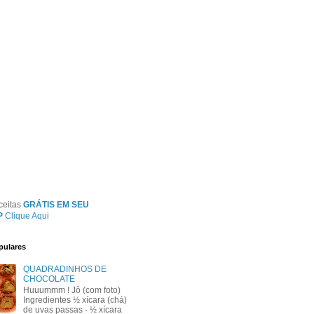
ceitas
GRÁTIS EM SEU
P
Clique Aqui
pulares
QUADRADINHOS DE
CHOCOLATE
Huuummm ! Jô (com foto)
Ingredientes ½ xícara (chá)
de uvas passas - ½ xícara