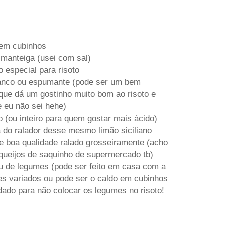
 em cubinhos
 manteiga (usei com sal)
o especial para risoto
branco ou espumante (pode ser um bem
rque dá um gostinho muito bom ao risoto e
 eu não sei hehe)
no (ou inteiro para quem gostar mais ácido)
a do ralador desse mesmo limão siciliano
e boa qualidade ralado grosseiramente (acho
queijos de saquinho de supermercado tb)
ou de legumes (pode ser feito em casa com a
es variados ou pode ser o caldo em cubinhos
dado para não colocar os legumes no risoto!