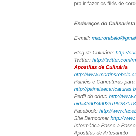
pra ir fazer os filés de cord
Endereços do Culinarist
E-mail:
maurorebelo@gmai
Blog de Culinária:
http://cu
Twitter:
http://twitter.com/
Apostilas de Culinária
http://www.martinsrebelo.
Painéis e Caricaturas para 
http://paineisecaricaturas.
Perfil do orkut:
http://www.
uid=4390349023196287018
Facebook:
http://www.face
Site Bemcomer
http://www
Informática Passo a Passo
Apostilas de Artesanato