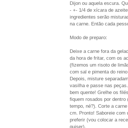
Dijon ou aquela escura. Q
- +- 1/4 de xícara de azeit
ingredientes serão mistura
na carne. Então cada pess
Modo de preparo:
Deixe a carne fora da gelad
da hora de fritar, com os
(fizemos um risoto de limã
com sal e pimenta do reino 
Depois, misture separadam
vasilha e passe nas peças. 
bem quente! Grelhe os filé
fiquem rosados por dentro
tempo, né?). Corte a carne
cm. Pronto! Saboreie com
preferir (vou colocar a rece
quiser).