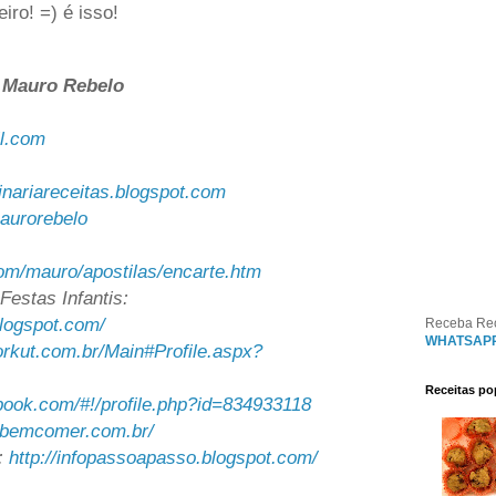
eiro! =) é isso!
a Mauro Rebelo
l.com
linariareceitas.blogspot.com
maurorebelo
com/mauro/apostilas/encarte.htm
Festas Infantis:
blogspot.com/
Receba Re
WHATSAP
orkut.com.br/Main#Profile.aspx?
Receitas po
book.com/#!/profile.php?id=834933118
.bemcomer.com.br/
:
http://infopassoapasso.blogspot.com/