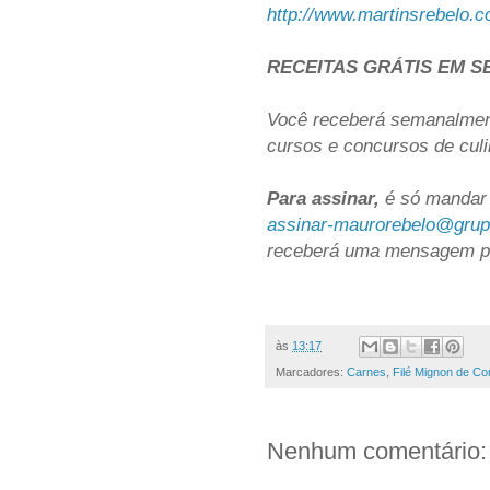
http://www.martinsrebelo.c
RECEITAS GRÁTIS EM S
Você receberá semanalment
cursos e concursos de culin
Para assinar,
é só mandar
assinar-maurorebelo@grup
receberá uma mensagem par
às
13:17
Marcadores:
Carnes
,
Filé Mignon de Co
Nenhum comentário: