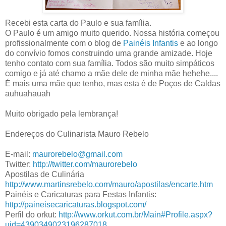
Recebi esta carta do Paulo e sua família.
O Paulo é um amigo muito querido. Nossa história começou
profissionalmente com o blog de
Painéis Infantis
e ao longo
do convívio fomos construindo uma grande amizade. Hoje
tenho contato com sua família. Todos são muito simpáticos
comigo e já até chamo a mãe dele de minha mãe hehehe....
É mais uma mãe que tenho, mas esta é de Poços de Caldas
auhuahauah
Muito obrigado pela lembrança!
Endereços do Culinarista Mauro Rebelo
E-mail:
maurorebelo@gmail.com
Twitter:
http://twitter.com/maurorebelo
Apostilas de Culinária
http://www.martinsrebelo.com/mauro/apostilas/encarte.htm
Painéis e Caricaturas para Festas Infantis:
http://paineisecaricaturas.
blogspot.com/
Perfil do orkut:
http://www.orkut.com.br/Main#
Profile.aspx?
uid=
4390349023196287018