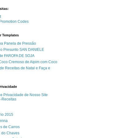
sitas:
Promotion Codes
r Templates
na Panela de Pressão
do Presunto SAN DANIELE
 de FAROFA DE SOJA
 Coco Cremoso de Aipim com Coco
de Receitas de Natal e Faça e
Privacidade
 de Privacidade de Nosso Site
a-Receitas
rio 2015
Senna
s de Carros
 do Chaves