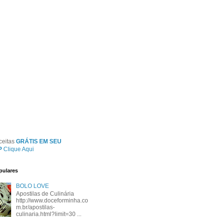
ceitas
GRÁTIS EM SEU
P
Clique Aqui
pulares
BOLO LOVE
Apostilas de Culinária
http://www.doceforminha.co
m.br/apostilas-
culinaria.html?limit=30 ...