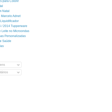
 para Colorir
tal
m Natal
- Marcelo Adnet
Liquidificador
06 / 2014 Tupperware
 Leite no Microondas
has Personalizadas
de Saúde
das
ens
ários