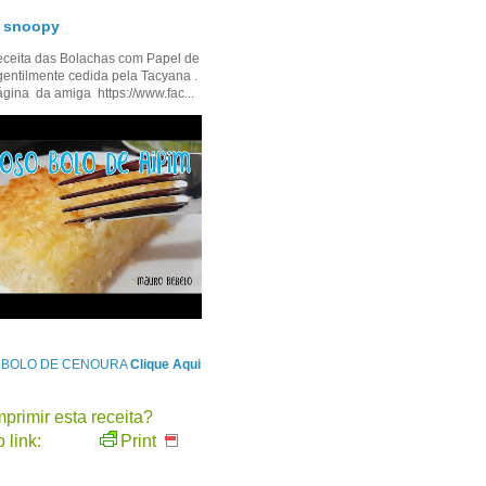
- snoopy
ceita das Bolachas com Papel de
gentilmente cedida pela Tacyana .
ágina da amiga https://www.fac...
e BOLO DE CENOURA
Clique Aqui
primir esta receita?
 link:
Print