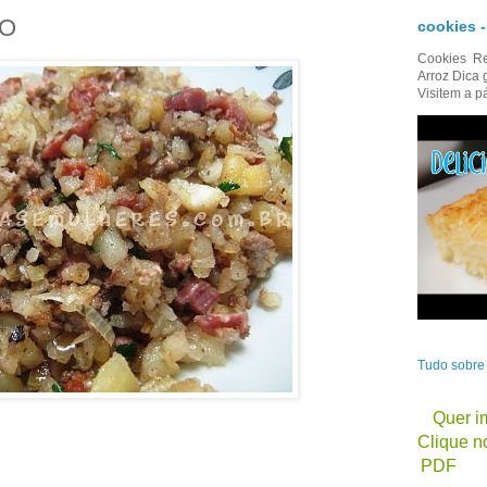
ÃO
cookies 
Cookies Re
Arroz Dica 
Visitem a p
Tudo sobr
Quer im
Clique no
PDF