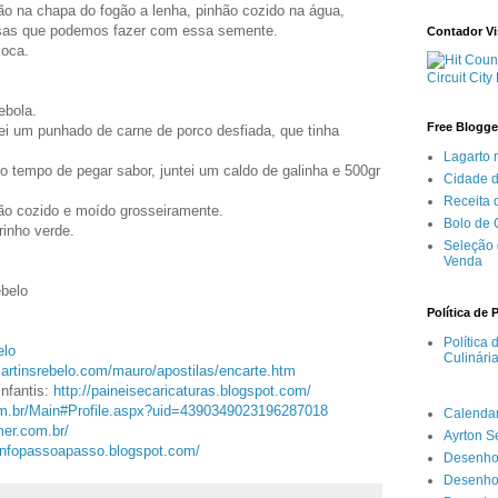
ão na chapa do fogão a lenha, pinhão cozido na água,
oisas que podemos fazer com essa semente.
Contador Vi
çoca.
Circuit City
ebola.
Free Blogge
ei um punhado de carne de porco desfiada, que tinha
Lagarto 
o tempo de pegar sabor, juntei um caldo de galinha e 500gr
Cidade 
Receita
ão cozido e moído grosseiramente.
Bolo de
rinho verde.
Seleção 
Venda
ebelo
Política de 
Política
elo
Culinári
artinsrebelo.com/mauro/apostilas/encarte.htm
Infantis:
http://paineisecaricaturas.
blogspot.com/
om.br/Main#
Profile.aspx?uid=
4390349023196287018
Calenda
er.com.br/
Ayrton 
/infopassoapasso.blogspot.com/
Desenho
Desenho