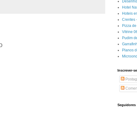
Desenhos
Hotel Na
Hoteis e
Crentes 
Pizza de 
Vitrine 
Pudim de
o
Garrafin
Planos 
Microon
Inscrever-se
Postag
Coment
Seguidores