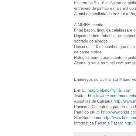
Inverno no Sul, é sinônimo de pinh
entrevero de pinhão e mais mil c
A minha escolhida da vez foi a Pa
A MINHA receita:
Fritei bacon, linguiça calabresa e c
Depois de bem fritinhos, acrescent
sobrado do almoço.
Deixei uns 10 minutinhos que é só 
de carne moída.
Refoguei bem e acrescentei o pinh
Acertei o sal e terminei com tempe
Endereços do Culinarista Mauro R
E-mail:
maurorebelo@gmail.com
Twitter:
http://twitter.com/mauroreb
Apostilas de Culinária
http://www.m
Painéis e Caricaturas para Festas 
Perfil do orkut:
http://www.orkut.c
Site Bemcomer
http://www.bemcom
Informática Passo a Passo:
http:/