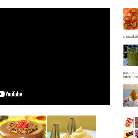
chocolat
para seu
interess