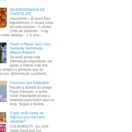
QUADRADINHOS DE
CHOCOLATE
Huuummm ! Jô (com foto)
Ingredientes ½ xícara (chá)
de uvas passas - ½ xícara
(chá) de pistache - ½ kg
e meio amargo - 1 ½ xíca...
Passo a Passo Suco Vivo -
Semente Germinada
(Mauro Rebelo)
Se você achar esta
informação importante, me
ajude a indicar este link
s amigos e pessoas que se
am por alimentação saudável...
Coxinhas que Explodem
Recebi a dúvida do amigo
Paulo Eduardo e achei
muito importante postar a
resposta para todos aqui no
blog. Segue a dúvida: ...
O que você comia na
infância que mais tem
saudade?
CULINARISTA Eu comi
muita coisa que vcs