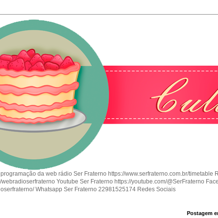
 programação da web rádio Ser Fraterno https://www.serfraterno.com.br/timetable 
om/webradioserfraterno Youtube Ser Fraterno https://youtube.com/@SerFraterno Fac
ioserfraterno/ Whatsapp Ser Fraterno 22981525174 Redes Sociais
Postagem e