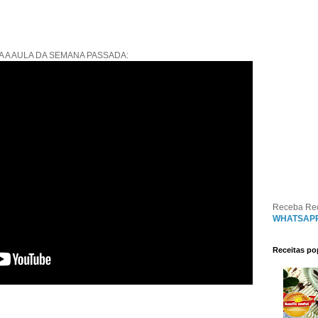
A A AULA DA SEMANA PASSADA:
Receba Re
WHATSAP
Receitas po