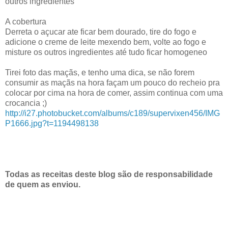
outros ingredientes
A cobertura
Derreta o açucar ate ficar bem dourado, tire do fogo e
adicione o creme de leite mexendo bem, volte ao fogo e
misture os outros ingredientes até tudo ficar homogeneo
Tirei foto das maçãs, e tenho uma dica, se não forem
consumir as maçãs na hora façam um pouco do recheio pra
colocar por cima na hora de comer, assim continua com uma
crocancia ;)
http://i27.photobucket.com/albums/c189/supervixen456/IMG
P1666.jpg?t=1194498138
Todas as receitas deste blog são de responsabilidade
de quem as enviou.