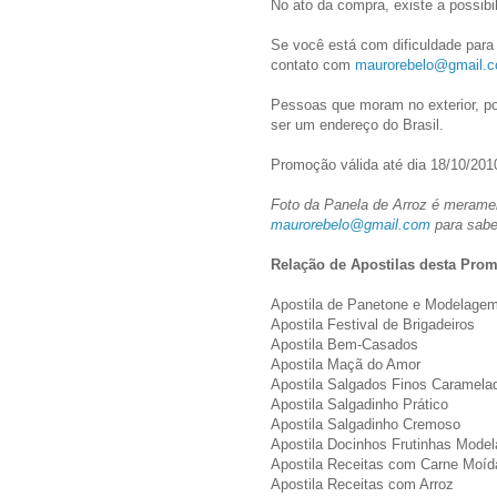
No ato da compra, existe a possibil
Se você está com dificuldade para 
contato com
maurorebelo@gmail.
Pessoas que moram no exterior, po
ser um endereço do Brasil.
Promoção válida até dia 18/10/2010
Foto da Panela de Arroz é meramen
maurorebelo@gmail.com
para sabe
Relação de Apostilas desta Pro
Apostila de Panetone e Modelagem
Apostila Festival de Brigadeiros
Apostila Bem-Casados
Apostila Maçã do Amor
Apostila Salgados Finos Caramela
Apostila Salgadinho Prático
Apostila Salgadinho Cremoso
Apostila Docinhos Frutinhas Mode
Apostila Receitas com Carne Moíd
Apostila Receitas com Arroz