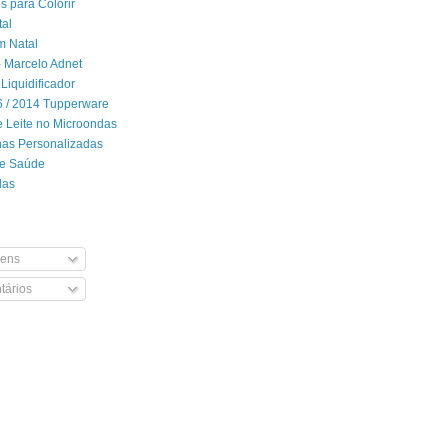
 para Colorir
tal
m Natal
- Marcelo Adnet
Liquidificador
06 / 2014 Tupperware
 Leite no Microondas
has Personalizadas
de Saúde
das
ens
ários