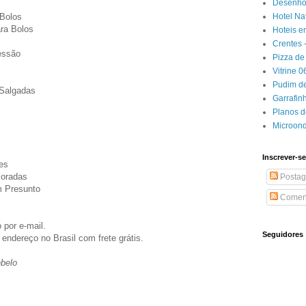
Desenhos
Hotel Na
 Bolos
ra Bolos
Hoteis e
Crentes 
essão
Pizza de 
Vitrine 
Pudim de
 Salgadas
Garrafin
Planos 
Microon
Inscrever-se
es
coradas
Postag
m Presunto
Coment
 por e-mail.
Seguidores
 endereço no Brasil com frete grátis.
ebelo