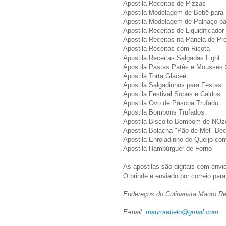
Apostila Receitas de Pizzas
Apostila Modelagem de Bebê para
Apostila Modelagem de Palhaço pa
Apostila Receitas de Liquidificador
Apostila Receitas na Panela de Pr
Apostila Receitas com Ricota
Apostila Receitas Salgadas Light
Apostila Pastas Patês e Mousses
Apostila Torta Glaceé
Apostila Salgadinhos para Festas
Apostila Festival Sopas e Caldos
Apostila Ovo de Páscoa Trufado
Apostila Bombons Trufados
Apostila Biscoito Bombom de NOz
Apostila Bolacha "Pão de Mel" De
Apostila Enroladinho de Queijo co
Apostila Hambúrguer de Forno
As apostilas são digitais com envio
O brinde é enviado por correio para
Endereços do Culinarista Mauro R
E-mail:
maurorebelo@gmail.com