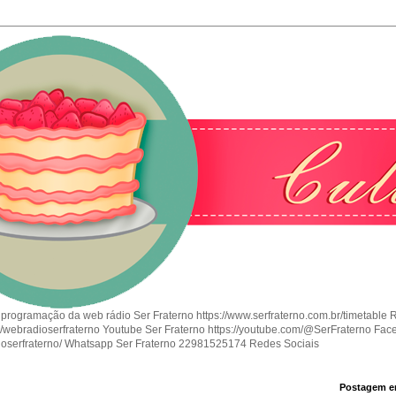
 programação da web rádio Ser Fraterno https://www.serfraterno.com.br/timetable 
om/webradioserfraterno Youtube Ser Fraterno https://youtube.com/@SerFraterno Fac
ioserfraterno/ Whatsapp Ser Fraterno 22981525174 Redes Sociais
Postagem e