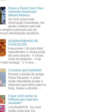
Passo a Passo Suco Vivo -
Semente Germinada
(Mauro Rebelo)
Se você achar esta
informação importante, me
ajude a indicar este link
s amigos e pessoas que se
am por alimentação saudável...
QUADRADINHOS DE
CHOCOLATE
Huuummm ! Jô (com foto)
Ingredientes ½ xícara (chá)
de uvas passas - ½ xícara
(chá) de pistache - ½ kg
e meio amargo - 1 ½ xíca...
Coxinhas que Explodem
Recebi a dúvida do amigo
Paulo Eduardo e achei
muito importante postar a
resposta para todos aqui no
blog. Segue a dúvida: ...
O que você comia na
infância que mais tem
saudade?
CULINARISTA Eu comi
muita coisa que vcs