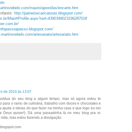
elo
artinsrebelo.com/mauro/apostilas/encarte.htm
Infantis:
http://paineisecaricaturas.blogspot.com/
om.br/Main#Profile.aspx?uid=4390349023196287018
er.com.br/
/infopassoapasso.blogspot.com/
.martinsrebelo.com/artesanato/artesanato.htm
ro de 2010 às 13:07
assídua do seu blog a algum tempo, mas só agora estou te
o para o ramo de culinária, trabalho com doces e chocolates e
ta ajuda e ideias do que fazer na minha casa e que logo eu irei
se Deus quiser!). Dá uma passadinha lá no meu blog pra vc
de vida, mas estou fazendo a divulgação.
.blogspot.com