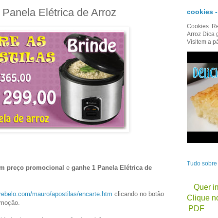
anela Elétrica de Arroz
cookies 
Cookies Re
Arroz Dica 
Visitem a p
Tudo sobr
 em preço promocional
e
ganhe 1 Panela Elétrica de
Quer im
srebelo.com/mauro/apostilas/encarte.htm
clicando no botão
Clique no
omoção.
PDF