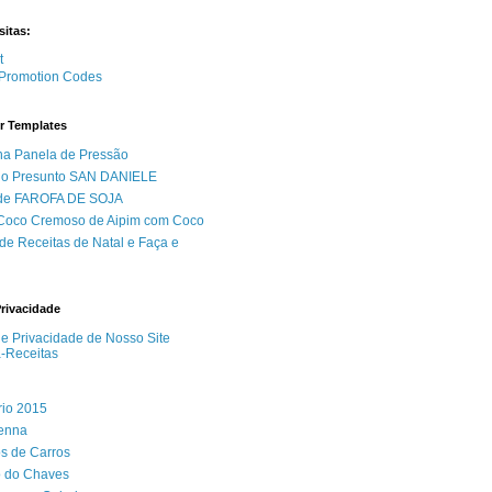
sitas:
Promotion Codes
r Templates
na Panela de Pressão
do Presunto SAN DANIELE
 de FAROFA DE SOJA
 Coco Cremoso de Aipim com Coco
de Receitas de Natal e Faça e
Privacidade
 de Privacidade de Nosso Site
a-Receitas
rio 2015
Senna
s de Carros
 do Chaves