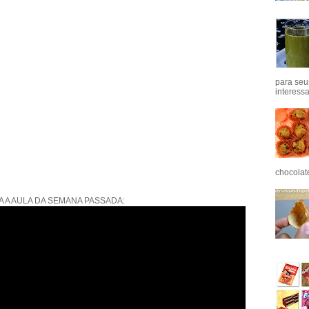
para seu
interess
chocolat
A A AULA DA SEMANA PASSADA: