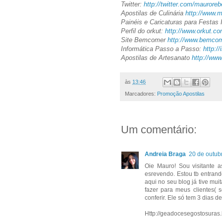
Twitter:
http://twitter.com/mauroreb
Apostilas de Culinária
http://www.m
Painéis e Caricaturas para Festas 
Perfil do orkut:
http://www.orkut.c
Site Bemcomer
http://www.bemcom
Informática Passo a Passo:
http:/
Apostilas de Artesanato
http://www
às
13:46
Marcadores:
Promoção Apostilas
Um comentário:
Andreia Braga
20 de outub
Oie Mauro! Sou visitante 
esrevendo. Estou tb entrand
aqui no seu blog já tive mui
fazer para meus clientes( 
conferir. Ele só tem 3 dias 
Http://geadocesegostosuras