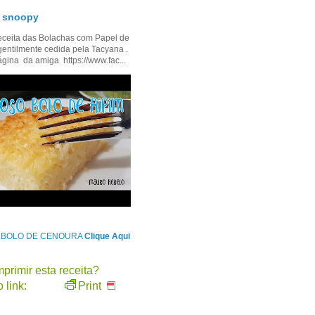
- snoopy
ceita das Bolachas com Papel de
gentilmente cedida pela Tacyana .
ágina da amiga https://www.fac...
e BOLO DE CENOURA
Clique Aqui
primir esta receita?
 link:
Print