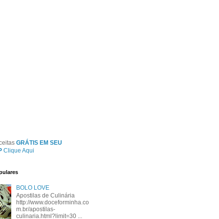
ceitas
GRÁTIS EM SEU
P
Clique Aqui
pulares
BOLO LOVE
Apostilas de Culinária
http://www.doceforminha.co
m.br/apostilas-
culinaria.html?limit=30 ...