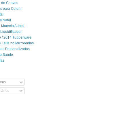
 do Chaves
 para Colorir
tal
m Natal
- Marcelo Adnet
Liquidificador
06 / 2014 Tupperware
 Leite no Microondas
has Personalizadas
de Saúde
das
ens
ários