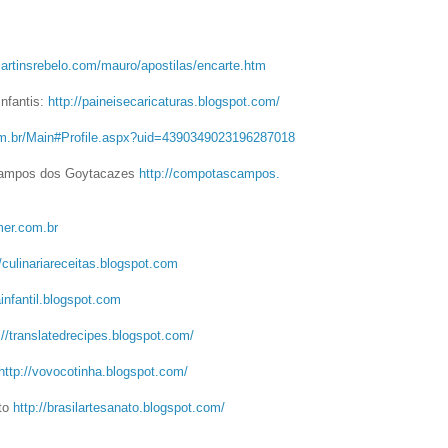
artinsrebelo.com/
mauro/apostilas/encarte.htm
Infantis:
http://paineisecaricaturas.
blogspot.com/
om.br/Main#
Profile.aspx?uid=
4390349023196287018
Campos dos Goytacazes
http://compotascampos.
er.com.br
/culinariareceitas.
blogspot.com
infantil.
blogspot.com
://translatedrecipes.
blogspot.com/
http://vovocotinha.blogspot.
com/
ato
http://brasilartesanato.
blogspot.com/