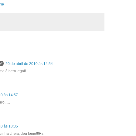
om/
20 de abril de 2010 às 14:54
rma é bem legal!
10 às 14:57
.....
10 às 18:35
nha cheia, deu fome!!!Rs