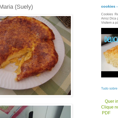
Maria (Suely)
cookies 
Cookies Re
Arroz Dica 
Visitem a p
Tudo sobr
Quer im
Clique no
PDF