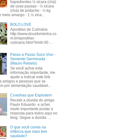
Ingredientes ½ xícara (chá)
de uvas passas - ½ xícara
(chá) de pistache - ½ kg
e meio amargo - 1 ½ xíca...
BOLO LOVE
Apostilas de Culinária
http://www.doceforminha.co
m.br/apostilas-
culinaria.html?limit=30 ...
Passo a Passo Suco Vivo -
Semente Germinada
(Mauro Rebelo)
Se você achar esta
informação importante, me
ajude a indicar este link
s amigos e pessoas que se
am por alimentação saudável...
Coxinhas que Explodem
Recebi a dúvida do amigo
Paulo Eduardo e achei
muito importante postar a
resposta para todos aqui no
blog. Segue a dúvida: ...
O que você comia na
infância que mais tem
saudade?