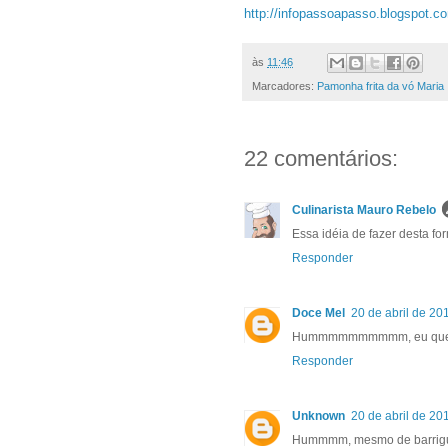
http://infopassoapasso.
blogspot.c
às
11:46
Marcadores:
Pamonha frita da vó Maria
22 comentários:
Culinarista Mauro Rebelo
Essa idéia de fazer desta fo
Responder
Doce Mel
20 de abril de 20
Hummmmmmmmmm, eu quero.
Responder
Unknown
20 de abril de 20
Hummmm, mesmo de barrigui