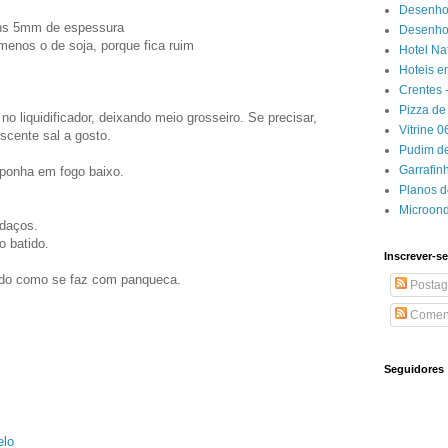
Desenho
uns 5mm de espessura
Desenhos
, menos o de soja, porque fica ruim
Hotel Na
Hoteis e
Crentes 
Pizza de 
o liquidificador, deixando meio grosseiro. Se precisar,
Vitrine 
cente sal a gosto.
Pudim de
Garrafin
e ponha em fogo baixo.
Planos 
Microon
edaços.
o batido.
Inscrever-se
lado como se faz com panqueca.
Postag
Coment
Seguidores
elo