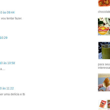
chocolat
10 às 09:44
ou tentar fazer.
 10:29
10 às 10:58
para seu
interess
....
10 às 11:22
r uma delícia e tb