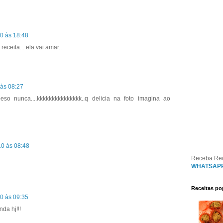
10 às 18:48
eceita... ela vai amar..
 às 08:27
eso nunca....kkkkkkkkkkkkkkk..q delicia na foto imagina ao
10 às 08:48
Receba Re
WHATSAP
Receitas po
10 às 09:35
nda hj!!!