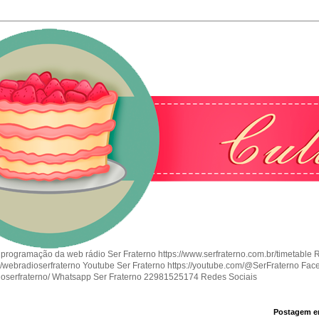
 programação da web rádio Ser Fraterno https://www.serfraterno.com.br/timetable 
om/webradioserfraterno Youtube Ser Fraterno https://youtube.com/@SerFraterno Fac
ioserfraterno/ Whatsapp Ser Fraterno 22981525174 Redes Sociais
Postagem e