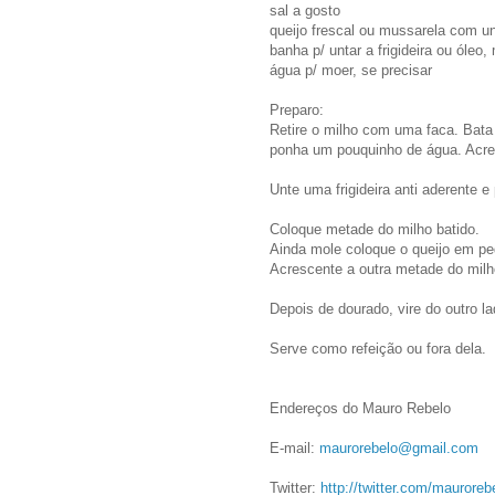
sal a gosto
queijo frescal ou mussarela com 
banha p/ untar a frigideira ou óleo
água p/ moer, se precisar
Preparo:
Retire o milho com uma faca. Bata n
ponha um pouquinho de água. Acres
Unte uma frigideira anti aderente 
Coloque metade do milho batido.
Ainda mole coloque o queijo em p
Acrescente a outra metade do milh
Depois de dourado, vire do outro 
Serve como refeição ou fora dela.
Endereços do Mauro Rebelo
E-mail:
maurorebelo@gmail.com
Twitter:
http://twitter.com/mauroreb