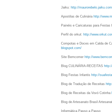
Jaiku:
http://maurorebelo.jaiku.com
Apostilas de Culinária
http://www.m
Painéis e Caricaturas para Festas 
Perfil do orkut:
http://www.orkut.c
Compotas e Doces em Calda de 
blogspot.com/
Site Bemcomer
http://www.bemcom
Blog CULINÁRIA-RECEITAS
http:/
Blog Festas Infantis
http://suafesta
Blog de Tradução de Receitas
http
Blog de Receitas da Vovó Cotinha
Blog de Artesanato Brasil Artesan
Informática Passo a Passo