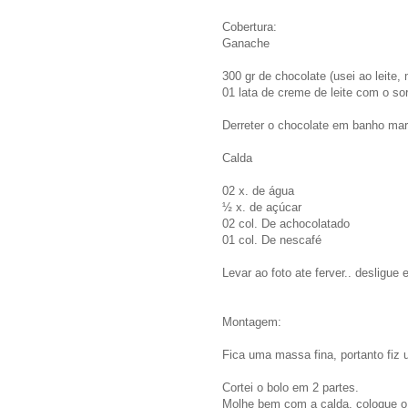
Cobertura:
Ganache
300 gr de chocolate (usei ao leite
01 lata de creme de leite com o so
Derreter o chocolate em banho mar
Calda
02 x. de água
½ x. de açúcar
02 col. De achocolatado
01 col. De nescafé
Levar ao foto ate ferver.. desligue e
Montagem:
Fica uma massa fina, portanto fiz 
Cortei o bolo em 2 partes.
Molhe bem com a calda, coloque o 