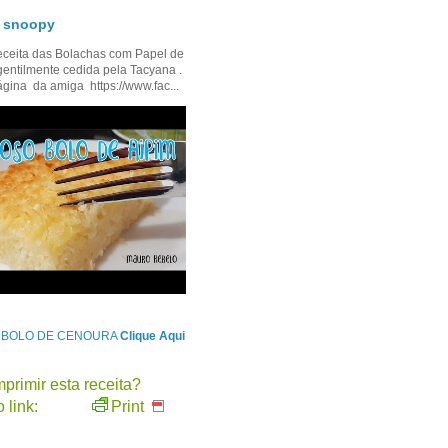
- snoopy
ceita das Bolachas com Papel de
gentilmente cedida pela Tacyana .
ágina da amiga https://www.fac...
e BOLO DE CENOURA
Clique Aqui
primir esta receita?
 link:
Print