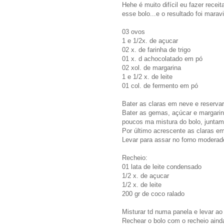
Hehe é muito difícil eu fazer recei
esse bolo...e o resultado foi mara
03 ovos
1 e 1/2x. de açucar
02 x. de farinha de trigo
01 x. d achocolatado em pó
02 xol. de margarina
1 e 1/2 x. de leite
01 col. de fermento em pó
Bater as claras em neve e reservar
Bater as gemas, açúcar e margarin
poucos ma mistura do bolo, juntam
Por último acrescente as claras e
Levar para assar no forno moderado
Recheio:
01 lata de leite condensado
1/2 x. de açucar
1/2 x. de leite
200 gr de coco ralado
Misturar td numa panela e levar ao
Rechear o bolo com o recheio aind