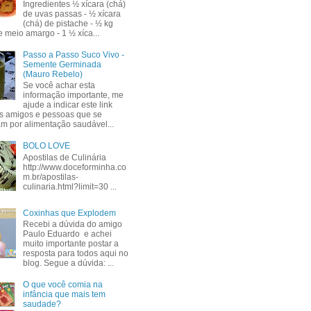
Ingredientes ½ xícara (chá)
de uvas passas - ½ xícara
(chá) de pistache - ½ kg
e meio amargo - 1 ½ xíca...
Passo a Passo Suco Vivo -
Semente Germinada
(Mauro Rebelo)
Se você achar esta
informação importante, me
ajude a indicar este link
s amigos e pessoas que se
am por alimentação saudável...
BOLO LOVE
Apostilas de Culinária
http://www.doceforminha.co
m.br/apostilas-
culinaria.html?limit=30 ...
Coxinhas que Explodem
Recebi a dúvida do amigo
Paulo Eduardo e achei
muito importante postar a
resposta para todos aqui no
blog. Segue a dúvida: ...
O que você comia na
infância que mais tem
saudade?