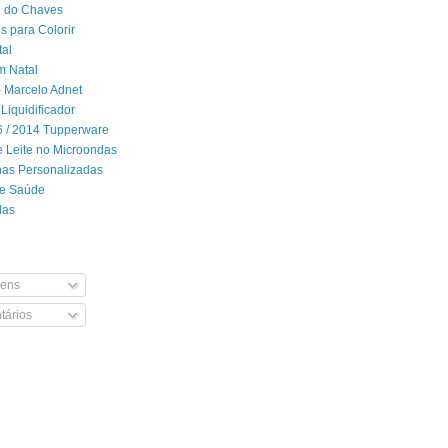
 do Chaves
 para Colorir
tal
m Natal
- Marcelo Adnet
Liquidificador
06 / 2014 Tupperware
 Leite no Microondas
has Personalizadas
de Saúde
das
ens
ários