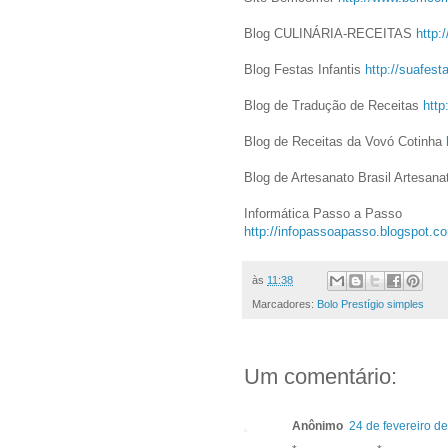
Blog CULINÁRIA-RECEITAS
http:/
Blog Festas Infantis
http://suafesta
Blog de Tradução de Receitas
http
Blog de Receitas da Vovó Cotinha
Blog de Artesanato Brasil Artesan
Informática Passo a Passo
http://infopassoapasso.
blogspot.c
às
11:38
Marcadores:
Bolo Prestígio simples
Um comentário:
Anônimo
24 de fevereiro d