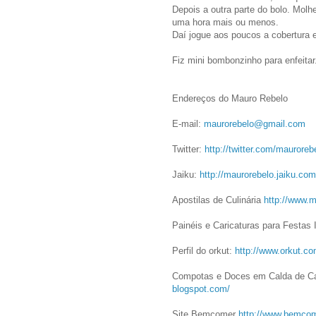
Depois a outra parte do bolo. Molh
uma hora mais ou menos.
Daí jogue aos poucos a cobertura 
Fiz mini bombonzinho para enfeitar
Endereços do Mauro Rebelo
E-mail:
maurorebelo@gmail.com
Twitter:
http://twitter.com/mauroreb
Jaiku:
http://maurorebelo.jaiku.com
Apostilas de Culinária
http://www.m
Painéis e Caricaturas para Festas 
Perfil do orkut:
http://www.orkut.c
Compotas e Doces em Calda de 
blogspot.com/
Site Bemcomer
http://www.bemcom