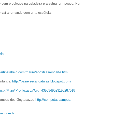
e bem e coloque na geladeira pra esfriar um pouco. Por
e vai arrumando com uma espátula.
.
elo
artinsrebelo.com/
mauro/apostilas/encarte.htm
Infantis:
http://paineisecaricaturas.
blogspot.com/
om.br/Main#
Profile.aspx?uid=
4390349023196287018
Campos dos Goytacazes
http://compotascampos.
er.com.br