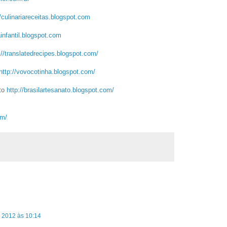
/culinariareceitas.
blogspot.com
infantil.
blogspot.com
://translatedrecipes.
blogspot.com/
http://vovocotinha.blogspot.
com/
ato
http://brasilartesanato.
blogspot.com/
om/
e 2012 às 10:14