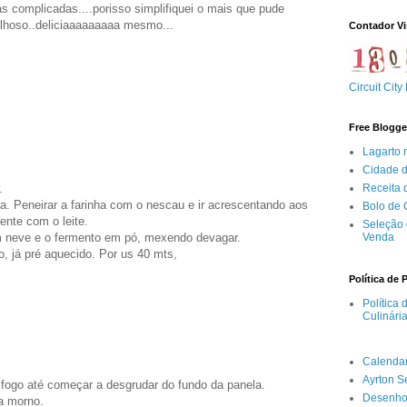
tas complicadas....porisso simplifiquei o mais que pude
vilhoso..deliciaaaaaaaaa mesmo...
Contador Vi
Circuit City
Free Blogge
Lagarto 
Cidade 
Receita
.
a. Peneirar a farinha com o nescau e ir acrescentando aos
Bolo de
ente com o leite.
Seleção 
Venda
m neve e o fermento em pó, mexendo devagar.
, já pré aquecido. Por us 40 mts,
Política de 
Política
Culinári
Calenda
Ayrton 
 fogo até começar a desgrudar do fundo da panela.
Desenho
a morno.