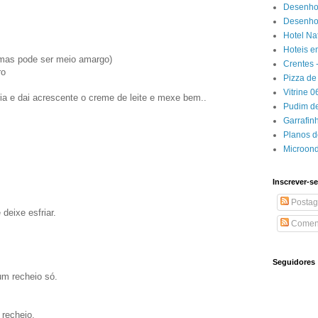
Desenho
Desenhos
Hotel Na
Hoteis e
, mas pode ser meio amargo)
Crentes 
ro
Pizza de 
Vitrine 
ia e dai acrescente o creme de leite e mexe bem..
Pudim de
Garrafin
Planos 
Microon
Inscrever-se
Postag
 deixe esfriar.
Coment
Seguidores
um recheio só.
recheio.