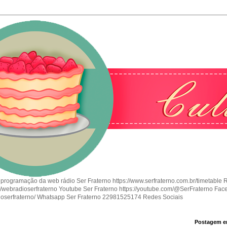
 programação da web rádio Ser Fraterno https://www.serfraterno.com.br/timetable 
om/webradioserfraterno Youtube Ser Fraterno https://youtube.com/@SerFraterno Fac
ioserfraterno/ Whatsapp Ser Fraterno 22981525174 Redes Sociais
Postagem e