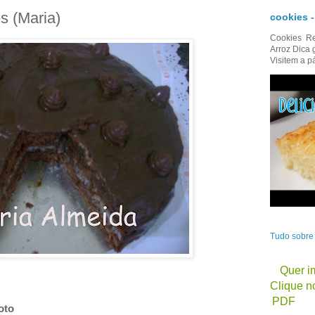
s (Maria)
cookies 
Cookies Re
Arroz Dica 
Visitem a p
Tudo sobr
Quer im
Clique no
PDF
oto