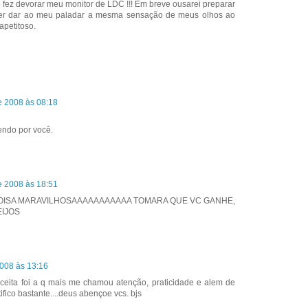
e fez devorar meu monitor de LDC !!! Em breve ousarei preparar
der dar ao meu paladar a mesma sensação de meus olhos ao
apetitoso.
e 2008 às 08:18
endo por você.
e 2008 às 18:51
OISA MARAVILHOSAAAAAAAAAAA TOMARA QUE VC GANHE,
EIJOS
2008 às 13:16
 receita foi a q mais me chamou atenção, praticidade e alem de
ifico bastante....deus abençoe vcs. bjs