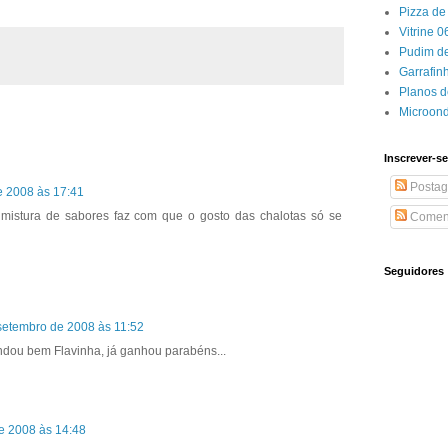
Pizza de 
Vitrine 
Pudim de
Garrafin
Planos 
Microon
Inscrever-se
Postag
e 2008 às 17:41
 mistura de sabores faz com que o gosto das chalotas só se
Coment
Seguidores
setembro de 2008 às 11:52
andou bem Flavinha, já ganhou parabéns...
e 2008 às 14:48