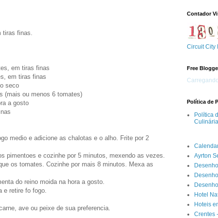
Contador Vi
tiras finas.
Circuit City
s, em tiras finas
Free Blogge
, em tiras finas
Carregando.
to seco
os (mais ou menos 6 tomates)
Política de 
ra a gosto
inas
Política
Culinári
o medio e adicione as chalotas e o alho. Frite por 2
Calenda
, os pimentoes e cozinhe por 5 minutos, mexendo as vezes.
Ayrton 
loque os tomates. Cozinhe por mais 8 minutos. Mexa as
Desenho
Desenho
menta do reino moida na hora a gosto.
Desenhos
e retire fo fogo.
Hotel Na
Hoteis e
arne, ave ou peixe de sua preferencia.
Crentes 