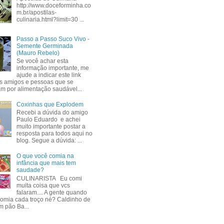
http://www.doceforminha.co
m.br/apostilas-
culinaria.html?limit=30 ...
Passo a Passo Suco Vivo -
Semente Germinada
(Mauro Rebelo)
Se você achar esta
informação importante, me
ajude a indicar este link
s amigos e pessoas que se
am por alimentação saudável...
Coxinhas que Explodem
Recebi a dúvida do amigo
Paulo Eduardo e achei
muito importante postar a
resposta para todos aqui no
blog. Segue a dúvida: ...
O que você comia na
infância que mais tem
saudade?
CULINARISTA Eu comi
muita coisa que vcs
falaram.... A gente quando
comia cada troço né? Caldinho de
m pão Ba...