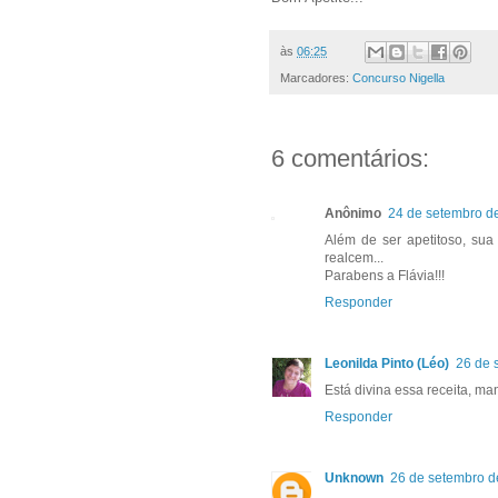
às
06:25
Marcadores:
Concurso Nigella
6 comentários:
Anônimo
24 de setembro d
Além de ser apetitoso, sua
realcem...
Parabens a Flávia!!!
Responder
Leonilda Pinto (Léo)
26 de 
Está divina essa receita, m
Responder
Unknown
26 de setembro d