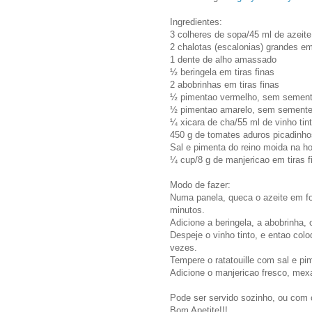
Ingredientes:
3 colheres de sopa/45 ml de azeite
2 chalotas (escalonias) grandes em 
1 dente de alho amassado
½ beringela em tiras finas
2 abobrinhas em tiras finas
½ pimentao vermelho, sem semente
½ pimentao amarelo, sem sementes
¼ xicara de cha/55 ml de vinho tin
450 g de tomates aduros picadinh
Sal e pimenta do reino moida na ho
¼ cup/8 g de manjericao em tiras f
Modo de fazer:
Numa panela, queca o azeite em fog
minutos.
Adicione a beringela, a abobrinha
Despeje o vinho tinto, e entao co
vezes.
Tempere o ratatouille com sal e pi
Adicione o manjericao fresco, mexa 
Pode ser servido sozinho, ou com c
Bom Apetite!!!