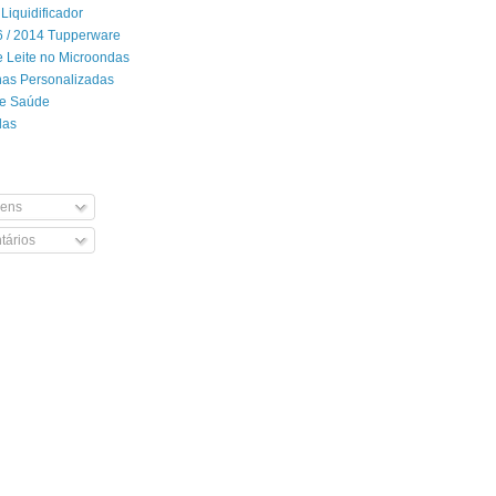
Liquidificador
06 / 2014 Tupperware
 Leite no Microondas
has Personalizadas
de Saúde
das
ens
ários