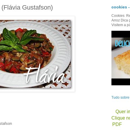
 (Flávia Gustafson)
cookies 
Cookies Re
Arroz Dica 
Visitem a p
Tudo sobr
Quer im
Clique no
stafson
PDF