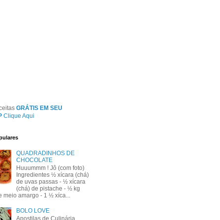
ceitas
GRÁTIS EM SEU
P
Clique Aqui
pulares
QUADRADINHOS DE
CHOCOLATE
Huuummm ! Jô (com foto)
Ingredientes ½ xícara (chá)
de uvas passas - ½ xícara
(chá) de pistache - ½ kg
e meio amargo - 1 ½ xíca...
BOLO LOVE
Apostilas de Culinária