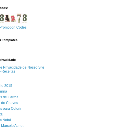
sitas:
Promotion Codes
r Templates
..
Privacidade
 de Privacidade de Nosso Site
a-Receitas
rio 2015
Senna
s de Carros
 do Chaves
 para Colorir
tal
m Natal
- Marcelo Adnet