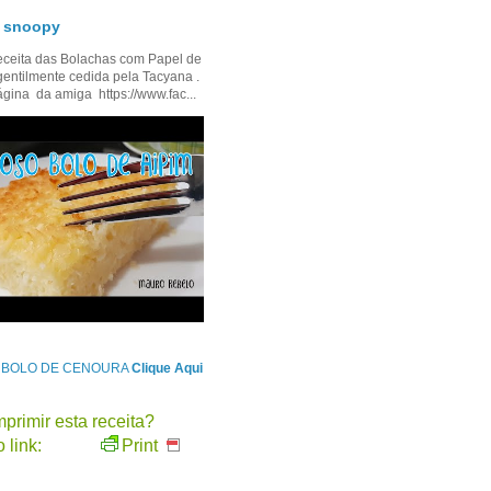
- snoopy
ceita das Bolachas com Papel de
gentilmente cedida pela Tacyana .
ágina da amiga https://www.fac...
e BOLO DE CENOURA
Clique Aqui
primir esta receita?
 link:
Print