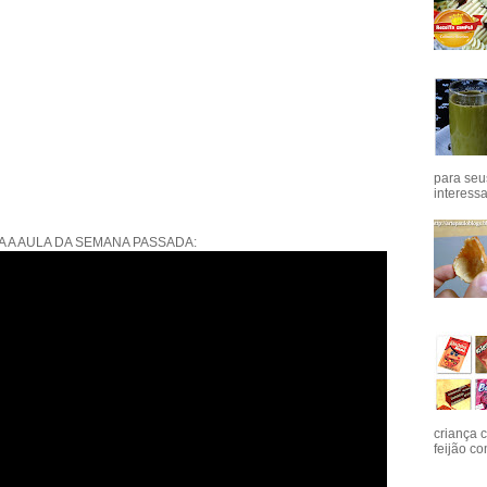
para seu
interess
A A AULA DA SEMANA PASSADA:
criança 
feijão co