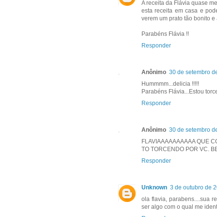
A receita da Flávia quase m
esta receita em casa e po
verem um prato tão bonito e 
Parabéns Flávia !!
Responder
Anônimo
30 de setembro d
Hummmm...delicia !!!!!
Parabéns Flávia...Estou torc
Responder
Anônimo
30 de setembro d
FLAVIAAAAAAAAAA QUE C
TO TORCENDO POR VC. B
Responder
Unknown
3 de outubro de 
ola flavia, parabens....sua
ser algo com o qual me ident