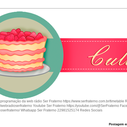
 programação da web rádio Ser Fraterno https://www.serfraterno.com.br/timetable 
om/webradioserfraterno Youtube Ser Fraterno https://youtube.com/@SerFraterno Fac
ioserfraterno/ Whatsapp Ser Fraterno 22981525174 Redes Sociais
Postagem e