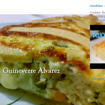
cookies 
Cookies Re
Arroz Dica 
Visitem a p
Tudo sobr
Quer im
Clique no
PDF