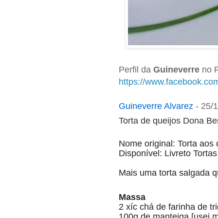
Perfil da
Guineverre
no F
https://www.facebook.co
Guineverre Alvarez
-
25/
Torta de queijos Dona Ben
Nome original: Torta aos 
Disponível: Livreto Torta
Mais uma torta salgada q
Massa
2 xíc chá de farinha de tr
100g de manteiga [usei m