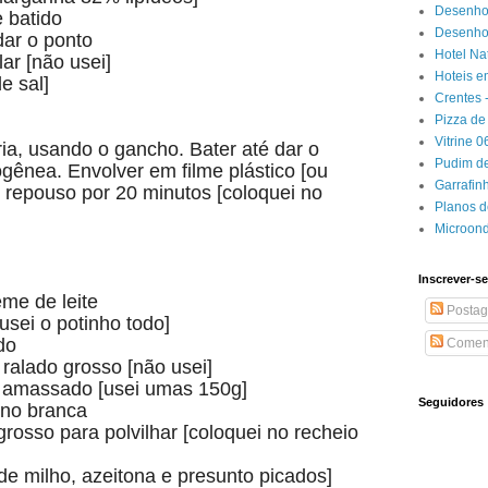
Desenho
 batido
Desenhos
dar o ponto
Hotel Na
ar [não usei]
Hoteis e
e sal]
Crentes 
Pizza de 
Vitrine 
ia, usando o gancho. Bater até dar o
Pudim de
gênea. Envolver em filme plástico [ou
Garrafin
m repouso por 20 minutos [coloquei no
Planos 
Microon
Inscrever-se
eme de leite
Postag
usei o potinho todo]
do
Coment
ralado grosso [não usei]
a amassado [usei umas 150g]
Seguidores
ino branca
rosso para polvilhar [coloquei no recheio
de milho, azeitona e presunto picados]