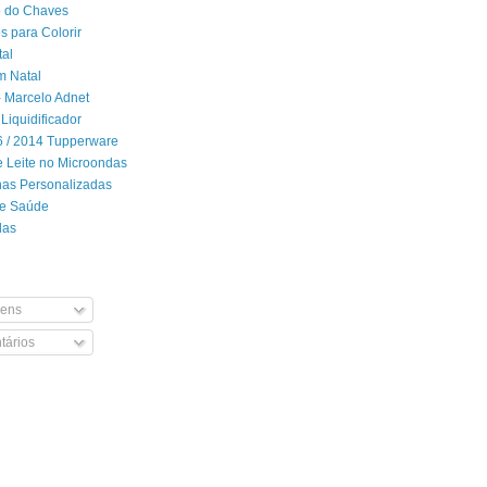
 do Chaves
 para Colorir
tal
m Natal
- Marcelo Adnet
Liquidificador
06 / 2014 Tupperware
 Leite no Microondas
has Personalizadas
de Saúde
das
ens
ários