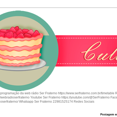
 programação da web rádio Ser Fraterno https://www.serfraterno.com.br/timetable 
om/webradioserfraterno Youtube Ser Fraterno https://youtube.com/@SerFraterno Fac
ioserfraterno/ Whatsapp Ser Fraterno 22981525174 Redes Sociais
Postagem e