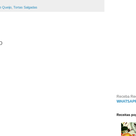
e Queijo
,
Tortas Salgadas
o
Receba Re
WHATSAP
Receitas po