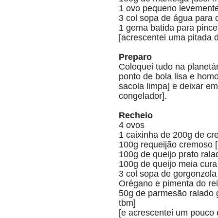
1 ovo pequeno levemente
3 col sopa de água para 
1 gema batida para pincel
[acrescentei uma pitada d
Preparo
Coloquei tudo na planetár
ponto de bola lisa e homo
sacola limpa] e deixar e
congelador].
Recheio
4 ovos
1 caixinha de 200g de cr
100g requeijão cremoso [
100g de queijo prato rala
100g de queijo meia cura 
3 col sopa de gorgonzol
Orégano e pimenta do re
50g de parmesão ralado g
tbm]
[e acrescentei um pouco 