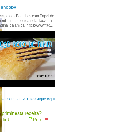
- snoopy
ceita das Bolachas com Papel de
gentilmente cedida pela Tacyana .
ágina da amiga https://www.fac...
e BOLO DE CENOURA
Clique Aqui
primir esta receita?
 link:
Print