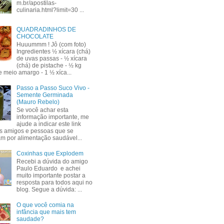
m.br/apostilas-
culinaria.html?limit=30 ...
QUADRADINHOS DE
CHOCOLATE
Huuummm ! Jô (com foto)
Ingredientes ½ xícara (chá)
de uvas passas - ½ xícara
(chá) de pistache - ½ kg
e meio amargo - 1 ½ xíca...
Passo a Passo Suco Vivo -
Semente Germinada
(Mauro Rebelo)
Se você achar esta
informação importante, me
ajude a indicar este link
s amigos e pessoas que se
am por alimentação saudável...
Coxinhas que Explodem
Recebi a dúvida do amigo
Paulo Eduardo e achei
muito importante postar a
resposta para todos aqui no
blog. Segue a dúvida: ...
O que você comia na
infância que mais tem
saudade?