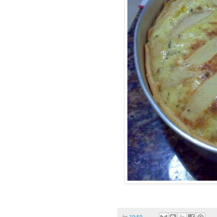
às
19:59