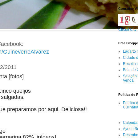
Contador Vi
Circuit City
acebook:
Free Blogge
m/GuineverreAlvarez
Lagarto 
Cidade 
Receita
12/2011
Bolo de
ta [fotos]
Seleção 
Venda
cinco queijos
Política de 
s salgadas.
Política
Culinári
ue preparamos por aqui. Deliciosa!!
Calenda
Ayrton 
igo
Desenho
argarina 82% lipídeos]