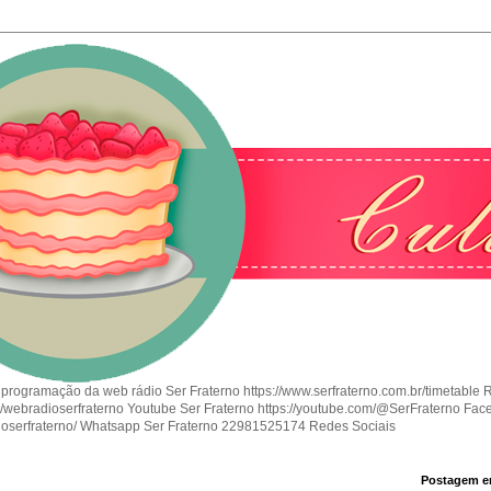
 programação da web rádio Ser Fraterno https://www.serfraterno.com.br/timetable 
om/webradioserfraterno Youtube Ser Fraterno https://youtube.com/@SerFraterno Fac
ioserfraterno/ Whatsapp Ser Fraterno 22981525174 Redes Sociais
Postagem e