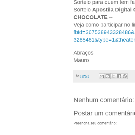
Sorteio para quem tem f
Sorteio
Apostila Digital
CHOCOLATE
--
Veja como participar no l
fbid=367538943328486&
3285481&type=1&theate
Abraços
Mauro
às
08:59
Nenhum comentário:
Postar um comentári
Preencha seu comentário: