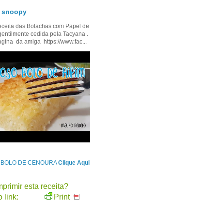
- snoopy
ceita das Bolachas com Papel de
gentilmente cedida pela Tacyana .
ágina da amiga https://www.fac...
e BOLO DE CENOURA
Clique Aqui
primir esta receita?
 link:
Print