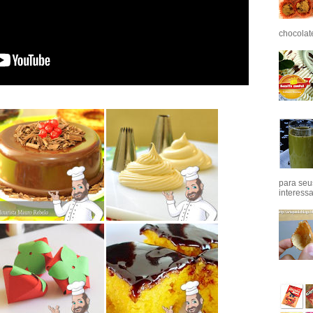
chocolat
para seu
interess