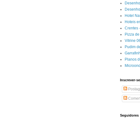
Desenho
Desenhos
Hotel Na
Hoteis e
Crentes 
Pizza de 
Vitrine 
Pudim de
Garrafin
Planos 
Microon
Inscrever-se
Postag
Coment
Seguidores