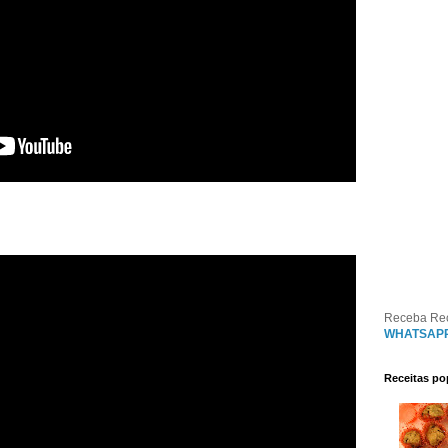
Receba Re
WHATSAP
Receitas po