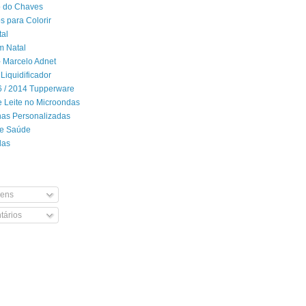
 do Chaves
 para Colorir
tal
m Natal
- Marcelo Adnet
Liquidificador
06 / 2014 Tupperware
 Leite no Microondas
has Personalizadas
de Saúde
das
ens
ários