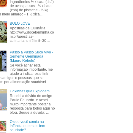
Ingredientes ½ xícara (chá)
de uvas passas - ½ xícara
(chá) de pistache - ½ kg
e meio amargo - 1 ½ xíca...
BOLO LOVE
Apostilas de Culinária
http://www.doceforminha.co
m.br/apostilas-
culinaria.html?limit=30 ...
Passo a Passo Suco Vivo -
Semente Germinada
(Mauro Rebelo)
Se você achar esta
informação importante, me
ajude a indicar este link
s amigos e pessoas que se
am por alimentação saudável...
Coxinhas que Explodem
Recebi a dúvida do amigo
Paulo Eduardo e achei
muito importante postar a
resposta para todos aqui no
blog. Segue a dúvida: ...
O que você comia na
infância que mais tem
saudade?