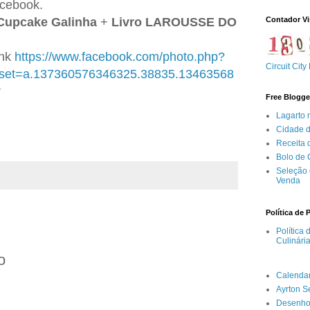
acebook.
Contador Vi
 Cupcake Galinha
+
Livro LAROUSSE DO
ink
https://www.facebook.com/photo.php?
Circuit City
set=a.137360576346325.38835.13463568
r
Free Blogge
Lagarto 
Cidade 
Receita
Bolo de
Seleção 
Venda
Política de 
Política
Culinári
o
Calenda
Ayrton 
Desenho