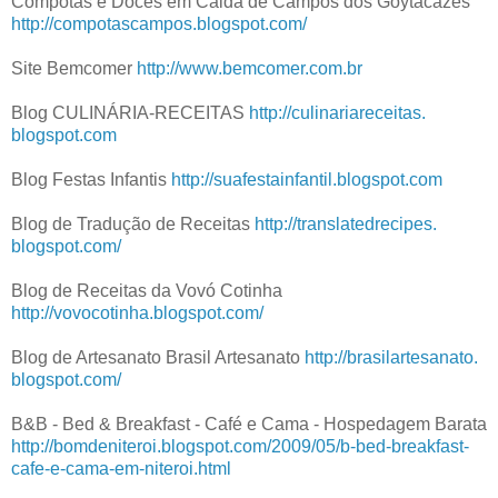
Compotas e Doces em Calda de Campos dos Goytacazes
http://compotascampos.
blogspot.com/
Site Bemcomer
http://www.bemcomer.com.br
Blog CULINÁRIA-RECEITAS
http://culinariareceitas.
blogspot.com
Blog Festas Infantis
http://suafestainfantil.
blogspot.com
Blog de Tradução de Receitas
http://translatedrecipes.
blogspot.com/
Blog de Receitas da Vovó Cotinha
http://vovocotinha.blogspot.
com/
Blog de Artesanato Brasil Artesanato
http://brasilartesanato.
blogspot.com/
B&B - Bed & Breakfast - Café e Cama - Hospedagem Barata
http://bomdeniteroi.blogspot.com/2009/05/b-bed-breakfast-
cafe-e-cama-em-niteroi.html