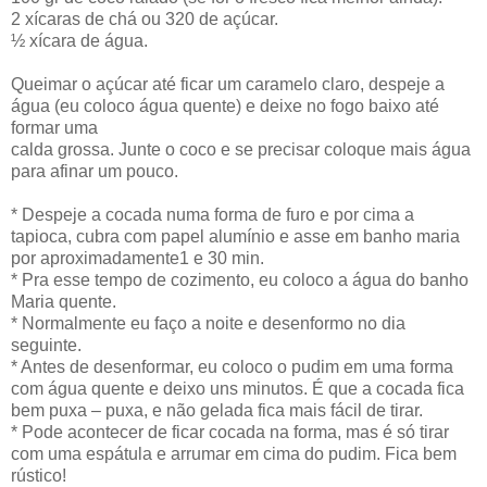
2 xícaras de chá ou 320 de açúcar.
½ xícara de água.
Queimar o açúcar até ficar um caramelo claro, despeje a
água (eu coloco água quente) e deixe no fogo baixo até
formar uma
calda grossa. Junte o coco e se precisar coloque mais água
para afinar um pouco.
* Despeje a cocada numa forma de furo e por cima a
tapioca, cubra com papel alumínio e asse em banho maria
por aproximadamente1 e 30 min.
* Pra esse tempo de cozimento, eu coloco a água do banho
Maria quente.
* Normalmente eu faço a noite e desenformo no dia
seguinte.
* Antes de desenformar, eu coloco o pudim em uma forma
com água quente e deixo uns minutos. É que a cocada fica
bem puxa – puxa, e não gelada fica mais fácil de tirar.
* Pode acontecer de ficar cocada na forma, mas é só tirar
com uma espátula e arrumar em cima do pudim. Fica bem
rústico!