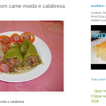
om carne moida e calabresa
cookies 
Cookies Re
Arroz Dica 
Visitem a p
Tudo sobr
Quer im
Clique no
PDF
ida e calabresa