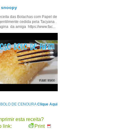
- snoopy
ceita das Bolachas com Papel de
gentilmente cedida pela Tacyana .
ágina da amiga https://www.fac...
e BOLO DE CENOURA
Clique Aqui
primir esta receita?
 link:
Print