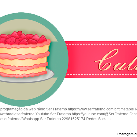
 programação da web rádio Ser Fraterno https://www.serfraterno.com.br/timetable 
om/webradioserfraterno Youtube Ser Fraterno https://youtube.com/@SerFraterno Fac
ioserfraterno/ Whatsapp Ser Fraterno 22981525174 Redes Sociais
Postagem e