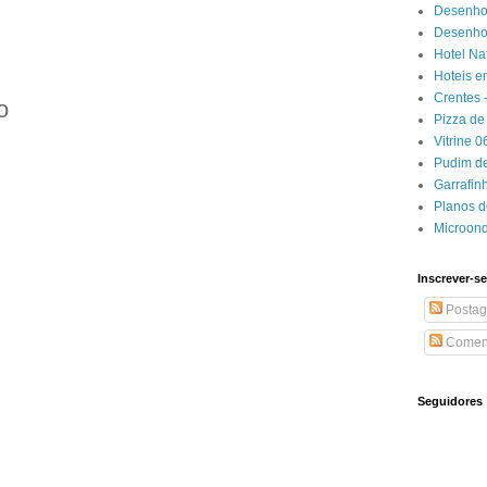
Desenho
Desenhos
Hotel Na
Hoteis e
Crentes 
o
Pizza de 
Vitrine 
Pudim de
Garrafin
Planos 
Microon
Inscrever-se
Postag
Coment
Seguidores