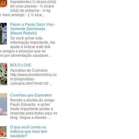
Ingredientes ½ xícara (chá)
de uvas passas - ½ xícara
(chá) de pistache - ½ kg
e meio amargo - 1 ½ xíca...
Passo a Passo Suco Vivo -
Semente Germinada
(Mauro Rebelo)
Se você achar esta
informação importante, me
ajude a indicar este link
s amigos e pessoas que se
am por alimentação saudável...
BOLO LOVE
Apostilas de Culinária
http://www.doceforminha.co
m.br/apostilas-
culinaria.html?limit=30 ...
Coxinhas que Explodem
Recebi a dúvida do amigo
Paulo Eduardo e achei
muito importante postar a
resposta para todos aqui no
blog. Segue a dúvida: ...
O que você comia na
infância que mais tem
saudade?