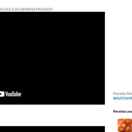
A A AULA DA SEMANA PASSADA:
Receba Re
WHATSAP
Receitas po