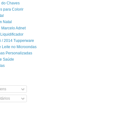
 do Chaves
 para Colorir
tal
m Natal
- Marcelo Adnet
Liquidificador
06 / 2014 Tupperware
 Leite no Microondas
has Personalizadas
de Saúde
das
ens
ários