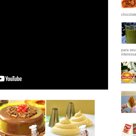
chocolat
para seu
interess