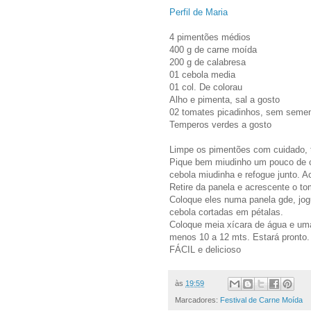
Perfil de Maria
4 pimentões médios
400 g de carne moída
200 g de calabresa
01 cebola media
01 col. De colorau
Alho e pimenta, sal a gosto
02 tomates picadinhos, sem seme
Temperos verdes a gosto
Limpe os pimentões com cuidado, 
Pique bem miudinho um pouco de c
cebola miudinha e refogue junto. A
Retire da panela e acrescente o to
Coloque eles numa panela gde, jog
cebola cortadas em pétalas.
Coloque meia xícara de água e uma
menos 10 a 12 mts. Estará pronto.
FÁCIL e delicioso
às
19:59
Marcadores:
Festival de Carne Moída