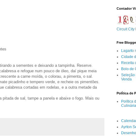
Contador Vi
Circuit City
Free Blogge
ntes
Lagarto 
Cidade 
Receita
tirando a sementes e deixando a tampinha. Reserve.
Bolo de
alabresa e refogue num pouco de óleo, daí pique meia
Seleção 
crescente a carne moída, o colorau, a pimenta, o sal.
Venda
mate picadinho e tempero verde, e recheie os pimentões.
ue calabresa cortadas em rodelas, e a outra metade da
Política de 
 pitada de sal, tampe a panela e abaixe o fogo. Mais ou
Política
Culinári
Calenda
Ayrton 
Desenho