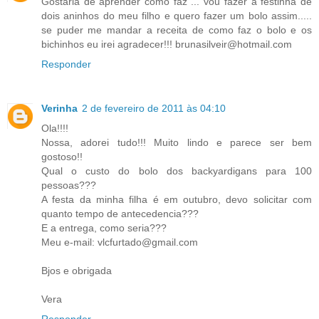
Gostaria de aprender como faz ... vou fazer a festinha de
dois aninhos do meu filho e quero fazer um bolo assim.....
se puder me mandar a receita de como faz o bolo e os
bichinhos eu irei agradecer!!! brunasilveir@hotmail.com
Responder
Verinha
2 de fevereiro de 2011 às 04:10
Ola!!!!
Nossa, adorei tudo!!! Muito lindo e parece ser bem
gostoso!!
Qual o custo do bolo dos backyardigans para 100
pessoas???
A festa da minha filha é em outubro, devo solicitar com
quanto tempo de antecedencia???
E a entrega, como seria???
Meu e-mail: vlcfurtado@gmail.com
Bjos e obrigada
Vera