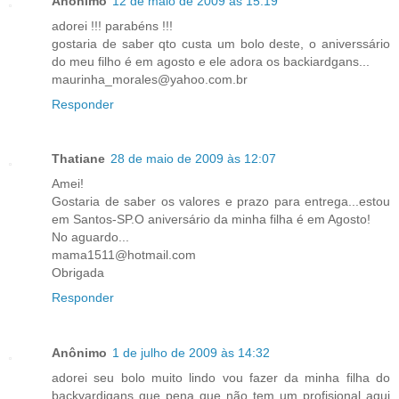
Anônimo
12 de maio de 2009 às 15:19
adorei !!! parabéns !!!
gostaria de saber qto custa um bolo deste, o aniverssário
do meu filho é em agosto e ele adora os backiardgans...
maurinha_morales@yahoo.com.br
Responder
Thatiane
28 de maio de 2009 às 12:07
Amei!
Gostaria de saber os valores e prazo para entrega...estou
em Santos-SP.O aniversário da minha filha é em Agosto!
No aguardo...
mama1511@hotmail.com
Obrigada
Responder
Anônimo
1 de julho de 2009 às 14:32
adorei seu bolo muito lindo vou fazer da minha filha do
backyardigans que pena que não tem um profisional aqui