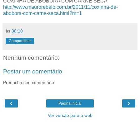
COXINHA DE ABÓBORA COM CARNE SECA
http://www.maurorebelo.com.br/2011/11/coxinha-de-
abobora-com-carne-seca.html?m=1
às
06:10
Compartilhar
Nenhum comentário:
Postar um comentário
Preencha seu comentário:
‹
›
Página inicial
Ver versão para a web