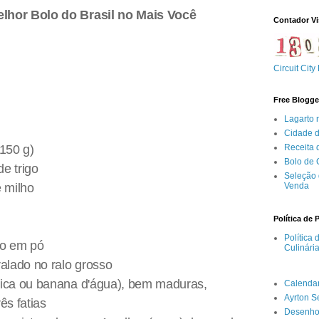
lhor Bolo do Brasil no Mais Você
Contador Vi
Circuit City
Free Blogge
Lagarto 
Cidade 
Receita
(150 g)
Bolo de
de trigo
Seleção 
Venda
e milho
Política de 
Política
to em pó
Culinári
ralado no ralo grosso
nica ou banana d'água), bem maduras,
Calenda
Ayrton 
ês fatias
Desenho