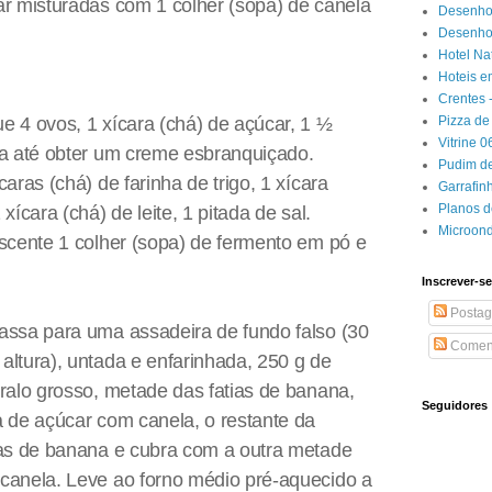
ar misturadas com 1 colher (sopa) de canela
Desenho
Desenhos
Hotel Na
Hoteis e
Crentes 
Pizza de 
e 4 ovos, 1 xícara (chá) de açúcar, 1 ½
Vitrine 
ta até obter um creme esbranquiçado.
Pudim de
aras (chá) de farinha de trigo, 1 xícara
Garrafin
Planos 
xícara (chá) de leite, 1 pitada de sal.
Microon
escente 1 colher (sopa) de fermento em pó e
Inscrever-se
Postag
assa para uma assadeira de fundo falso (30
Coment
altura), untada e enfarinhada, 250 g de
 ralo grosso, metade das fatias de banana,
Seguidores
a de açúcar com canela, o restante da
ias de banana e cubra com a outra metade
canela. Leve ao forno médio pré-aquecido a