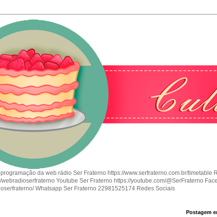
 programação da web rádio Ser Fraterno https://www.serfraterno.com.br/timetable 
om/webradioserfraterno Youtube Ser Fraterno https://youtube.com/@SerFraterno Fac
ioserfraterno/ Whatsapp Ser Fraterno 22981525174 Redes Sociais
Postagem e