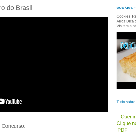
o do Brasil
cookies 
Cookies Re
Arroz Dica 
Visitem a p
Tudo sobr
Quer im
Clique no
o Concurso:
PDF