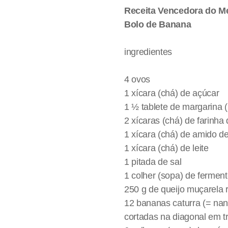
Receita Vencedora do Me
Bolo de Banana
ingredientes
4 ovos
1 xícara (chá) de açúcar
1 ½ tablete de margarina 
2 xícaras (chá) de farinha 
1 xícara (chá) de amido d
1 xícara (chá) de leite
1 pitada de sal
1 colher (sopa) de fermen
250 g de queijo muçarela 
12 bananas caturra (= na
cortadas na diagonal em tr