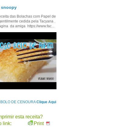
- snoopy
ceita das Bolachas com Papel de
gentilmente cedida pela Tacyana .
ágina da amiga https://www.fac...
e BOLO DE CENOURA
Clique Aqui
primir esta receita?
 link:
Print