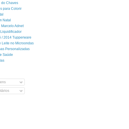
 do Chaves
 para Colorir
tal
m Natal
- Marcelo Adnet
Liquidificador
06 / 2014 Tupperware
 Leite no Microondas
has Personalizadas
de Saúde
das
ens
ários