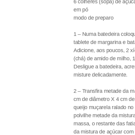
6 colheres (sopa) de açúc
em pó
modo de preparo
1 – Numa batedeira coloqu
tablete de margarina e ba
Adicione, aos poucos, 2 xíc
(chá) de amido de milho, 1 
Desligue a batedeira, acr
misture delicadamente.
2 – Transfira metade da m
cm de diâmetro X 4 cm de 
queijo muçarela ralado no
polvilhe metade da mistur
massa, o restante das fat
da mistura de açúcar com 