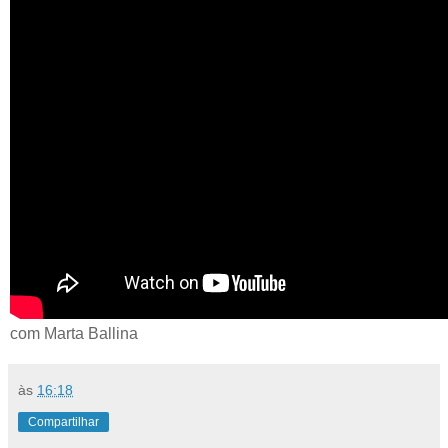
com Marta Ballina
às
16:18
Compartilhar