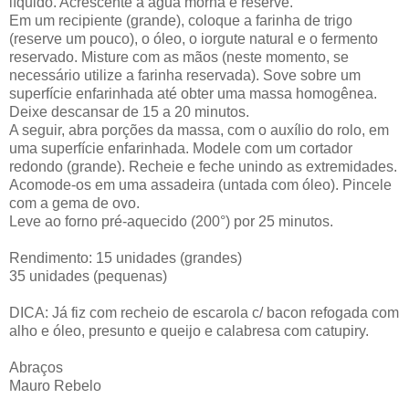
líquido. Acrescente a água morna e reserve.
Em um recipiente (grande), coloque a farinha de trigo
(reserve um pouco), o óleo, o iorgute natural e o fermento
reservado. Misture com as mãos (neste momento, se
necessário utilize a farinha reservada). Sove sobre um
superfície enfarinhada até obter uma massa homogênea.
Deixe descansar de 15 a 20 minutos.
A seguir, abra porções da massa, com o auxílio do rolo, em
uma superfície enfarinhada. Modele com um cortador
redondo (grande). Recheie e feche unindo as extremidades.
Acomode-os em uma assadeira (untada com óleo). Pincele
com a gema de ovo.
Leve ao forno pré-aquecido (200°) por 25 minutos.
Rendimento: 15 unidades (grandes)
35 unidades (pequenas)
DICA: Já fiz com recheio de escarola c/ bacon refogada com
alho e óleo, presunto e queijo e calabresa com catupiry.
Abraços
Mauro Rebelo