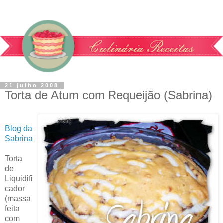
21 julho 2008
Torta de Atum com Requeijão (Sabrina)
Blog da
Sabrina
Torta
de
Liquidifi
cador
(massa
feita
com