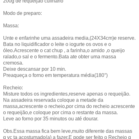
200g de requeijão culinário
Modo de preparo:
Massa:
Unte e enfarinhe uma assadeira media,(24X34cm)e reserve.
Bata no liquidificador o leite o iogurte os ovos e o
óleo.Acrescente o cat chup , a farinha,o amido ,o queijo
ralado,o sal e o fermento.Bata ate obter uma massa
cremosa.
Deixe descansar por 10 min.
Preaqueça o forno em temperatura média(180°)
Recheio:
Misture todos os ingredientes,reserve apenas o requeijão.
Na assadeira reservada coloque a metade da
massa,acrescente o recheio,por cima do recheio acrescente
o requeijão,e coloque por cima o restante da massa.
Leve ao forno por 35 minutos ou até dourar.
Obs.Essa massa fica bem leve,muito diferente das massas
q vc ta acostumado(a) a fazer.E pode ser feito o Recheio q