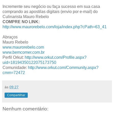
Incremente seu negócio ou faça sucesso em sua casa
comprando as apostilas digitais (envio por e-mail) do
Culinarista Mauro Rebelo
COMPRE NO LINK:
http://www.maurorebelo.com/loja/index.php?cPath=63_41
Abraços
Mauro Rebelo
www.maurorebelo.com
www.bemcomer.com.br
Perfil Orkut:
http://www.orkut.com/Profile.aspx?
uid=18194350122075173750
Comunidade:
http://www.orkut.com/Community.aspx?
cmm=72472
às
09:27
Compartilhar
Nenhum comentário: