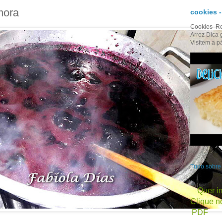
mora
cookies 
Cookies Re
Arroz Dica 
Visitem a p
Tudo sobr
Quer im
Clique no
PDF