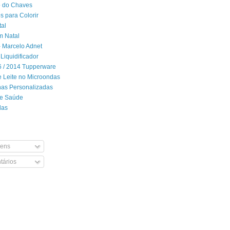
 do Chaves
 para Colorir
tal
m Natal
- Marcelo Adnet
Liquidificador
06 / 2014 Tupperware
 Leite no Microondas
has Personalizadas
de Saúde
das
ens
ários