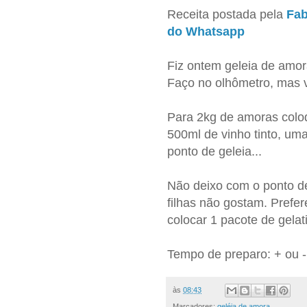
Receita postada pela
Fab
do Whatsapp
Fiz ontem geleia de amor
Faço no olhômetro, mas vo
Para 2kg de amoras colo
500ml de vinho tinto, uma
ponto de geleia...
Não deixo com o ponto d
filhas não gostam. Prefe
colocar 1 pacote de gelati
Tempo de preparo: + ou -
às
08:43
Marcadores:
geléia de amora