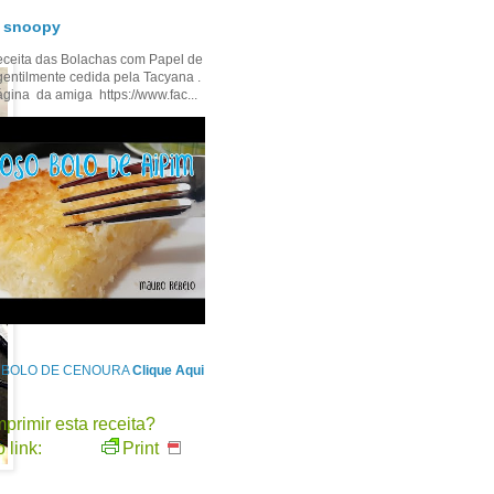
- snoopy
ceita das Bolachas com Papel de
gentilmente cedida pela Tacyana .
ágina da amiga https://www.fac...
e BOLO DE CENOURA
Clique Aqui
primir esta receita?
 link:
Print