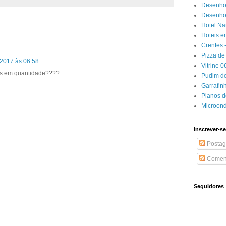
Desenho
Desenhos
Hotel Na
Hoteis e
Crentes 
Pizza de 
2017 às 06:58
Vitrine 
s em quantidade????
Pudim de
Garrafin
Planos 
Microon
Inscrever-se
Postag
Coment
Seguidores