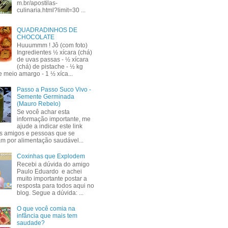
m.br/apostilas-
culinaria.html?limit=30 ...
QUADRADINHOS DE
CHOCOLATE
Huuummm ! Jô (com foto)
Ingredientes ½ xícara (chá)
de uvas passas - ½ xícara
(chá) de pistache - ½ kg
e meio amargo - 1 ½ xíca...
Passo a Passo Suco Vivo -
Semente Germinada
(Mauro Rebelo)
Se você achar esta
informação importante, me
ajude a indicar este link
s amigos e pessoas que se
am por alimentação saudável...
Coxinhas que Explodem
Recebi a dúvida do amigo
Paulo Eduardo e achei
muito importante postar a
resposta para todos aqui no
blog. Segue a dúvida: ...
O que você comia na
infância que mais tem
saudade?