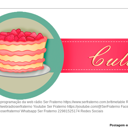
 programação da web rádio Ser Fraterno https://www.serfraterno.com.br/timetable 
om/webradioserfraterno Youtube Ser Fraterno https://youtube.com/@SerFraterno Fac
ioserfraterno/ Whatsapp Ser Fraterno 22981525174 Redes Sociais
Postagem e