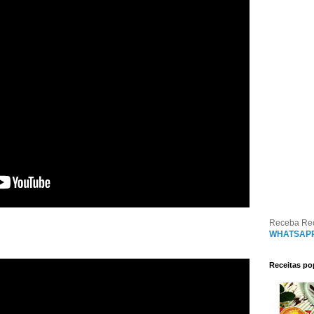
Receba Re
WHATSAP
Receitas po