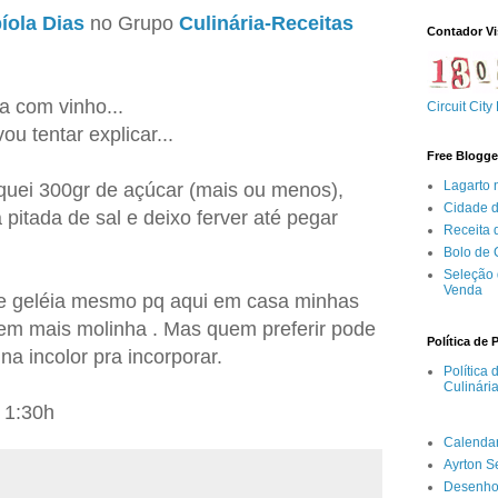
íola Dias
no Grupo
Culinária-Receitas
Contador Vi
a com vinho...
Circuit City
u tentar explicar...
Free Blogge
Lagarto 
quei 300gr de açúcar (mais ou menos),
Cidade 
 pitada de sal e deixo ferver até pegar
Receita
Bolo de
Seleção 
Venda
e geléia mesmo pq aqui em casa minhas
rem mais molinha . Mas quem preferir pode
Política de 
na incolor pra incorporar.
Política
Culinári
 1:30h
Calenda
Ayrton 
Desenho