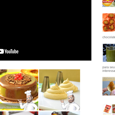
chocolat
para seu
interess