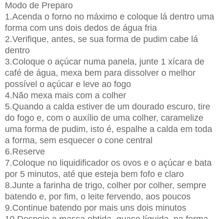
Modo de Preparo
1.Acenda o forno no máximo e coloque lá dentro uma
forma com uns dois dedos de água fria
2.Verifique, antes, se sua forma de pudim cabe lá
dentro
3.Coloque o açúcar numa panela, junte 1 xícara de
café de água, mexa bem para dissolver o melhor
possível o açúcar e leve ao fogo
4.Não mexa mais com a colher
5.Quando a calda estiver de um dourado escuro, tire
do fogo e, com o auxílio de uma colher, caramelize
uma forma de pudim, isto é, espalhe a calda em toda
a forma, sem esquecer o cone central
6.Reserve
7.Coloque no liquidificador os ovos e o açúcar e bata
por 5 minutos, até que esteja bem fofo e claro
8.Junte a farinha de trigo, colher por colher, sempre
batendo e, por fim, o leite fervendo, aos poucos
9.Continue batendo por mais uns dois minutos
10.Despeje a massa obtida, quase líquida, na forma