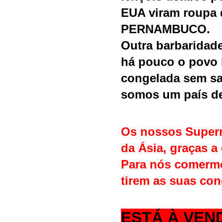
EUA viram roupa 
PERNAMBUCO.
Outra barbaridade
há pouco o povo 
congelada sem sab
somos um país de
Os nossos Super
da Ásia, graças a
Para nós comermo
tirem as suas con
ESTÁ À VEN