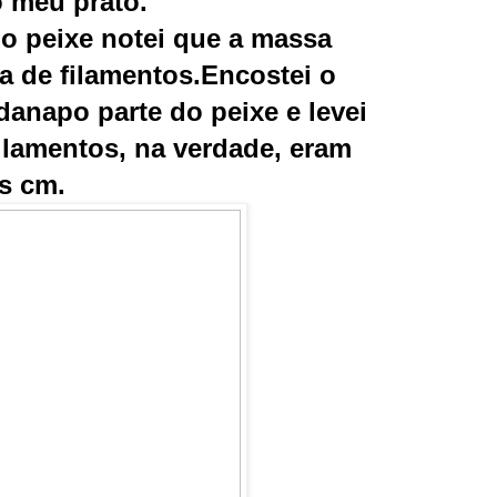
o meu prato.
do peixe notei que a massa
a de filamentos.Encostei o
rdanapo parte do peixe e levei
filamentos, na verdade, eram
s cm.