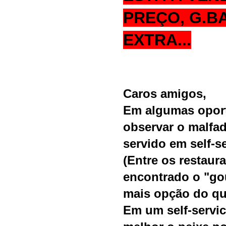
PREÇO, G.B
EXTRA...
Caros amigos,
Em algumas oport
observar o malfa
servido em self-se
(Entre os restaur
encontrado o "gou
mais opção do que
Em um self-servic