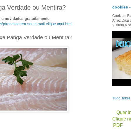
ga Verdade ou Mentira?
cookies 
Cookies Re
s e novidades gratuitamente:
Arroz Dica 
om/p/receitas-em-seu-e-mail-clique-aqui.html
Visitem a p
ixe Panga Verdade ou Mentira?
Tudo sobr
Quer im
Clique no
PDF