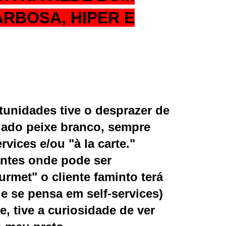
ARBOSA, HIPER E
unidades tive o desprazer de
dado peixe branco, sempre
rvices e/ou "à la carte."
antes onde pode ser
rmet" o cliente faminto terá
 se pensa em self-services)
e, tive a curiosidade de ver