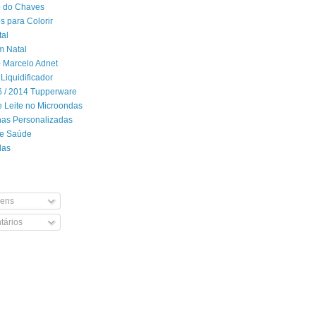
 do Chaves
 para Colorir
tal
m Natal
- Marcelo Adnet
Liquidificador
06 / 2014 Tupperware
 Leite no Microondas
has Personalizadas
de Saúde
das
ens
ários