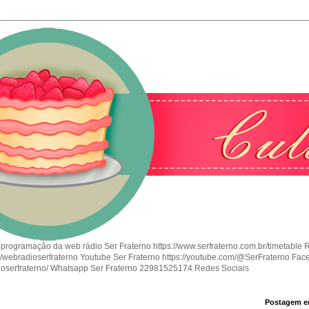
 programação da web rádio Ser Fraterno https://www.serfraterno.com.br/timetable 
om/webradioserfraterno Youtube Ser Fraterno https://youtube.com/@SerFraterno Fac
ioserfraterno/ Whatsapp Ser Fraterno 22981525174 Redes Sociais
Postagem e