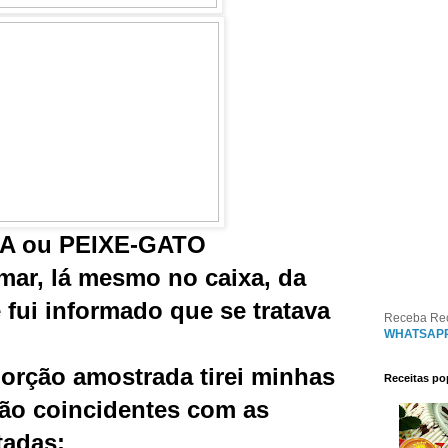
A ou PEIXE-GATO
mar, lá mesmo no caixa, da
 fui informado que se tratava
Receba Re
WHATSAP
orção amostrada tirei minhas
Receitas po
ão coincidentes com as
tadas: