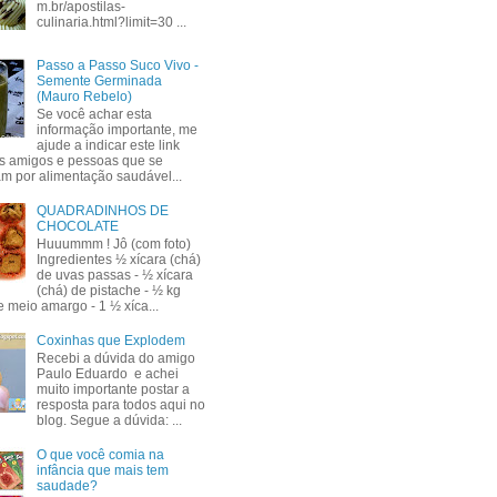
m.br/apostilas-
culinaria.html?limit=30 ...
Passo a Passo Suco Vivo -
Semente Germinada
(Mauro Rebelo)
Se você achar esta
informação importante, me
ajude a indicar este link
s amigos e pessoas que se
am por alimentação saudável...
QUADRADINHOS DE
CHOCOLATE
Huuummm ! Jô (com foto)
Ingredientes ½ xícara (chá)
de uvas passas - ½ xícara
(chá) de pistache - ½ kg
e meio amargo - 1 ½ xíca...
Coxinhas que Explodem
Recebi a dúvida do amigo
Paulo Eduardo e achei
muito importante postar a
resposta para todos aqui no
blog. Segue a dúvida: ...
O que você comia na
infância que mais tem
saudade?