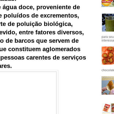
de água doce, proveniente de
e poluídos de excrementos,
rte de poluição biológica,
evido, entre fatores diversos,
para seu
o de barcos que servem de
interess
que constituem aglomerados
 pessoas carentes de serviços
ares.
chocolat