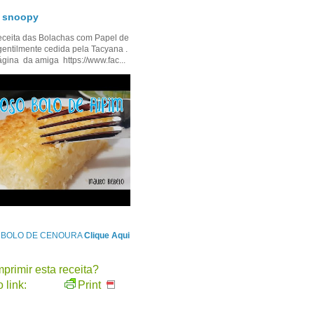
- snoopy
ceita das Bolachas com Papel de
gentilmente cedida pela Tacyana .
ágina da amiga https://www.fac...
e BOLO DE CENOURA
Clique Aqui
primir esta receita?
 link:
Print