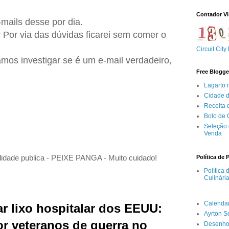
Contador Vi
mails desse por dia.
 Por via das dúvidas ficarei sem comer o
Circuit City
amos investigar se é um e-mail verdadeiro,
Free Blogge
Lagarto 
Cidade 
Receita
Bolo de
Seleção 
Venda
Política de 
dade publica - PEIXE PANGA - Muito cuidado!
Política
Culinári
Calenda
r lixo hospitalar dos EEUU:
Ayrton 
r veteranos de guerra no
Desenho