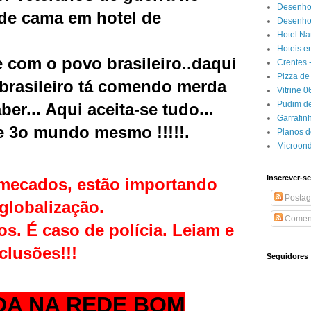
Desenho
de cama em hotel de
Desenhos
Hotel Na
Hoteis e
 com o povo brasileiro..daqui
Crentes 
Pizza de 
brasileiro tá comendo merda
Vitrine 
Pudim de
er... Aqui aceita-se tudo...
Garrafin
 3o mundo mesmo !!!!!.
Planos 
Microon
Inscrever-se
mecados, estão importando
Postag
 globalização.
Coment
s. É caso de polícia. Leiam e
clusões!!!
Seguidores
DA NA REDE BOM