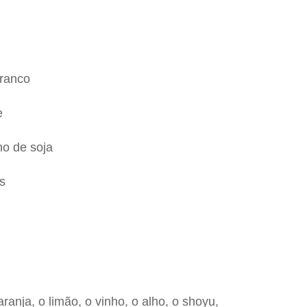
branco
e
ho de soja
s
ranja, o limão, o vinho, o alho, o shoyu,