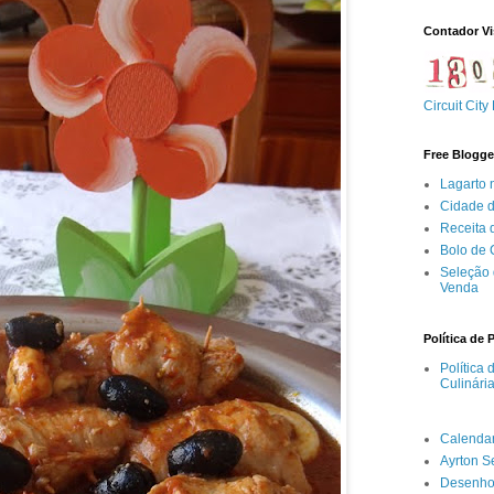
Contador Vi
Circuit City
Free Blogge
Lagarto 
Cidade 
Receita
Bolo de
Seleção 
Venda
Política de 
Política
Culinári
Calenda
Ayrton 
Desenho