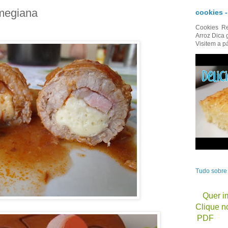
rmegiana
cookies 
Cookies Re
Arroz Dica 
Visitem a p
Tudo sobr
Quer im
Clique no
PDF