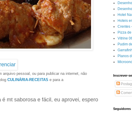
Desenho
Desenhos
Hotel Na
Hoteis e
Crentes 
Pizza de 
Vitrine 
Pudim de
Garrafin
Planos 
Microon
 arquivo pessoal, ou para publicar na internet, não
Inscrever-se
 blog
CULINÁRIA-RECEITAS
e para a
Postag
Coment
 é mt saborosa e fácil, eu aprovei, espero
Seguidores