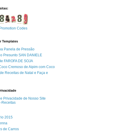
sitas:
Promotion Codes
r Templates
na Panela de Pressão
do Presunto SAN DANIELE
 de FAROFA DE SOJA
 Coco Cremoso de Aipim com Coco
de Receitas de Natal e Faça e
Privacidade
 de Privacidade de Nosso Site
a-Receitas
rio 2015
Senna
s de Carros