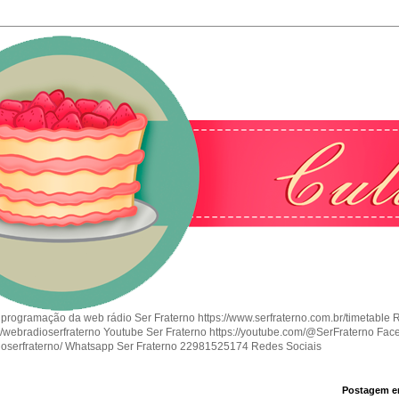
 programação da web rádio Ser Fraterno https://www.serfraterno.com.br/timetable 
om/webradioserfraterno Youtube Ser Fraterno https://youtube.com/@SerFraterno Fac
ioserfraterno/ Whatsapp Ser Fraterno 22981525174 Redes Sociais
Postagem e