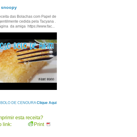
- snoopy
ceita das Bolachas com Papel de
gentilmente cedida pela Tacyana .
ágina da amiga https://www.fac...
e BOLO DE CENOURA
Clique Aqui
primir esta receita?
 link:
Print