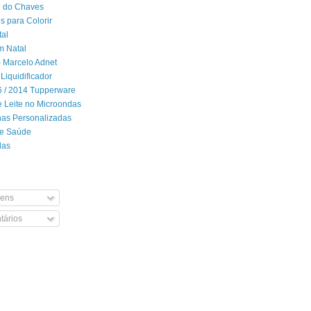
 do Chaves
 para Colorir
tal
m Natal
- Marcelo Adnet
Liquidificador
06 / 2014 Tupperware
 Leite no Microondas
has Personalizadas
de Saúde
das
ens
ários