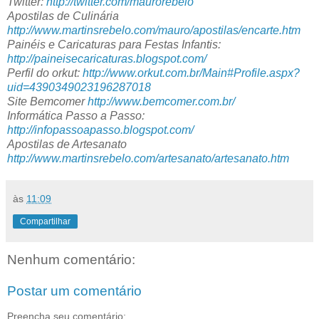
Twitter:
http://twitter.com/maurorebelo
Apostilas de Culinária
http://www.martinsrebelo.com/mauro/apostilas/encarte.htm
Painéis e Caricaturas para Festas Infantis:
http://paineisecaricaturas.blogspot.com/
Perfil do orkut:
http://www.orkut.com.br/Main#Profile.aspx?
uid=4390349023196287018
Site Bemcomer
http://www.bemcomer.com.br/
Informática Passo a Passo:
http://infopassoapasso.blogspot.com/
Apostilas de Artesanato
http://www.martinsrebelo.com/artesanato/artesanato.htm
às
11:09
Compartilhar
Nenhum comentário:
Postar um comentário
Preencha seu comentário: