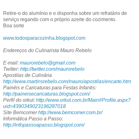
Retire-o do alumínio e o disponha sobre um refratário de
serviço regando com o próprio azeite do cozimento.
Boa sorte
www.todosparacozinha.blogspot.com
Endereços do Culinarista Mauro Rebelo
E-mail:
maurorebelo@gmail.com
Twitter:
http://twitter.com/maurorebelo
Apostilas de Culinária
http://www.martinsrebelo.com/mauro/apostilas/encarte.htm
Painéis e Caricaturas para Festas Infantis:
http://paineisecaricaturas.blogspot.com/
Perfil do orkut:
http://www.orkut.com.br/Main#Profile.aspx?
uid=4390349023196287018
Site Bemcomer
http://www.bemcomer.com.br/
Informática Passo a Passo:
http://infopassoapasso.blogspot.com/