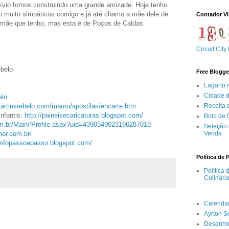
ívio fomos construindo uma grande amizade. Hoje tenho
o muito simpáticos comigo e já até chamo a mãe dele de
Contador Vi
mãe que tenho, mas esta é de Poços de Caldas
Circuit City
ebelo
Free Blogge
Lagarto 
Cidade 
elo
Receita
artinsrebelo.com/mauro/apostilas/encarte.htm
Infantis:
http://paineisecaricaturas.
blogspot.com/
Bolo de
om.br/Main#
Profile.aspx?uid=
4390349023196287018
Seleção 
Venda
er.com.br/
/infopassoapasso.blogspot.com/
Política de 
Política
Culinári
Calenda
Ayrton 
Desenho