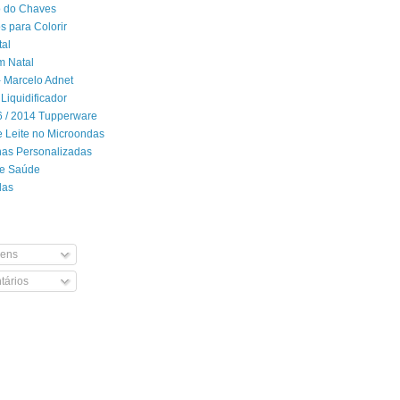
 do Chaves
 para Colorir
tal
m Natal
- Marcelo Adnet
Liquidificador
06 / 2014 Tupperware
 Leite no Microondas
has Personalizadas
de Saúde
das
ens
ários