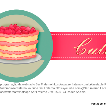
 programação da web rádio Ser Fraterno https://www.serfraterno.com.br/timetable 
om/webradioserfraterno Youtube Ser Fraterno https://youtube.com/@SerFraterno Fac
ioserfraterno/ Whatsapp Ser Fraterno 22981525174 Redes Sociais
Postagem e