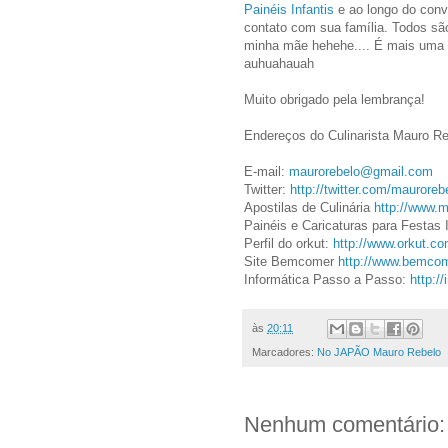
Painéis Infantis
e ao longo do conv
contato com sua família. Todos sã
minha mãe hehehe.... É mais uma 
auhuahauah
Muito obrigado pela lembrança!
Endereços do Culinarista Mauro R
E-mail:
maurorebelo@gmail.com
Twitter:
http://twitter.com/mauroreb
Apostilas de Culinária
http://www.m
Painéis e Caricaturas para Festas 
Perfil do orkut:
http://www.orkut.c
Site Bemcomer
http://www.bemcom
Informática Passo a Passo:
http:/
às
20:11
Marcadores:
No JAPÃO Mauro Rebelo
Nenhum comentário: