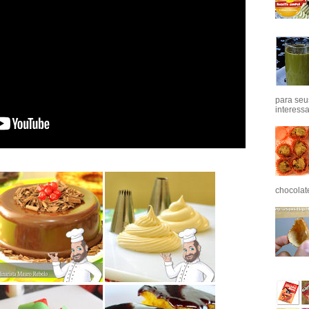
para seu
interess
chocolat