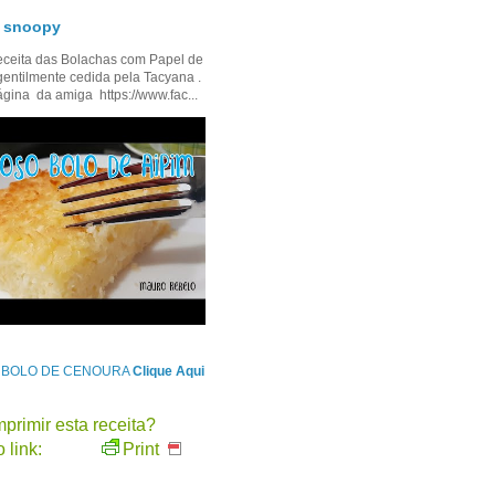
- snoopy
ceita das Bolachas com Papel de
gentilmente cedida pela Tacyana .
ágina da amiga https://www.fac...
e BOLO DE CENOURA
Clique Aqui
primir esta receita?
 link:
Print