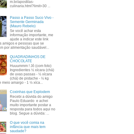
m.br/apostilas-
culinaria.html?limit=30 ...
Passo a Passo Suco Vivo -
Semente Germinada
(Mauro Rebelo)
Se você achar esta
informação importante, me
ajude a indicar este link
s amigos e pessoas que se
am por alimentação saudável...
QUADRADINHOS DE
CHOCOLATE
Huuummm ! Jô (com foto)
Ingredientes ½ xícara (chá)
de uvas passas - ½ xícara
(chá) de pistache - ½ kg
e meio amargo - 1 ½ xíca...
Coxinhas que Explodem
Recebi a dúvida do amigo
Paulo Eduardo e achei
muito importante postar a
resposta para todos aqui no
blog. Segue a dúvida: ...
O que você comia na
infância que mais tem
saudade?