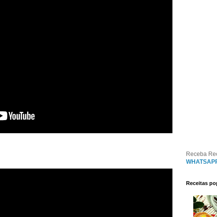
Receba Re
WHATSAP
Receitas po