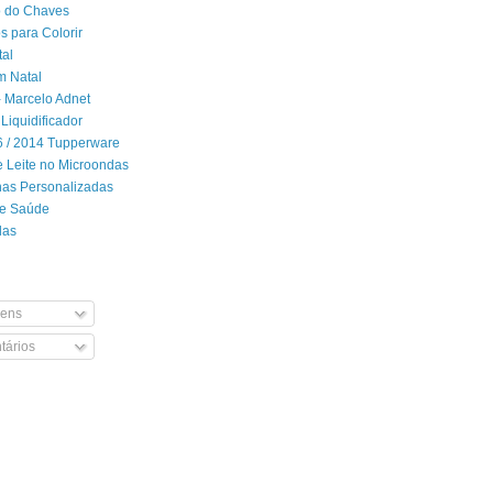
 do Chaves
 para Colorir
tal
m Natal
- Marcelo Adnet
Liquidificador
06 / 2014 Tupperware
 Leite no Microondas
has Personalizadas
de Saúde
das
ens
ários