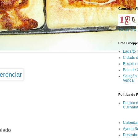
Contador Vi
Circuit City
Free Blogge
Lagarto 
Cidade 
Receita
Bolo de
Seleção 
Venda
Política de 
Política
Culinári
Calenda
Ayrton 
alado
Desenho