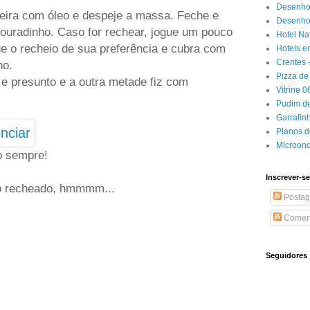
Desenho
eira com óleo e despeje a massa. Feche e
Desenhos
douradinho. Caso for rechear, jogue um pouco
Hotel Na
e o recheio de sua preferência e cubra com
Hoteis e
Crentes 
ho.
Pizza de 
e presunto e a outra metade fiz com
Vitrine 
Pudim de
Garrafin
Planos 
Microon
ço sempre!
Inscrever-se
 o recheado, hmmmm...
Postag
Coment
Seguidores