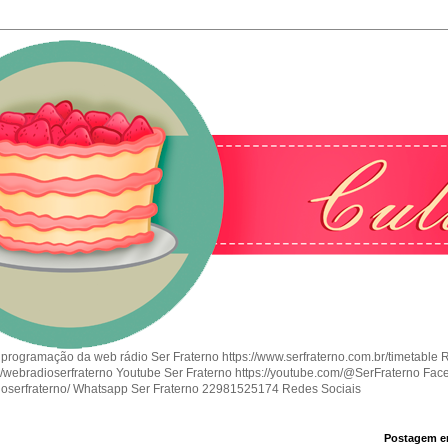
 programação da web rádio Ser Fraterno https://www.serfraterno.com.br/timetable 
om/webradioserfraterno Youtube Ser Fraterno https://youtube.com/@SerFraterno Fac
ioserfraterno/ Whatsapp Ser Fraterno 22981525174 Redes Sociais
Postagem e