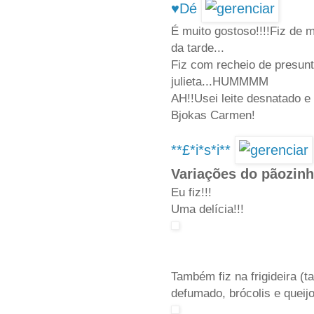
♥Dé
É muito gostoso!!!!Fiz de 
da tarde...
Fiz com recheio de presunt
julieta...HUMMMM
AH!!Usei leite desnatado e ó
Bjokas Carmen!
**£*i*s*i**
Variações do pãozin
Eu fiz!!!
Uma delícia!!!
Também fiz na frigideira (
defumado, brócolis e queij