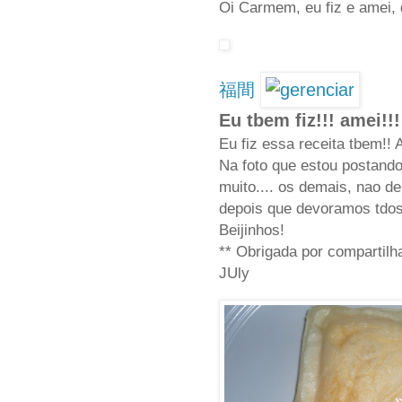
Oi Carmem, eu fiz e amei, 
福間
Eu tbem fiz!!! amei!!!
Eu fiz essa receita tbem!! A
Na foto que estou postando 
muito.... os demais, nao de
depois que devoramos tdos 
Beijinhos!
** Obrigada por compartilha
JUly