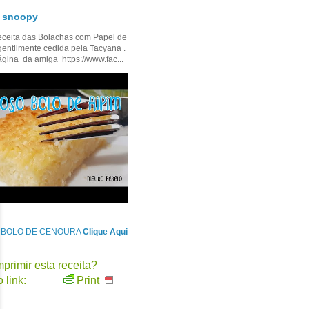
- snoopy
ceita das Bolachas com Papel de
gentilmente cedida pela Tacyana .
ágina da amiga https://www.fac...
e BOLO DE CENOURA
Clique Aqui
primir esta receita?
 link:
Print