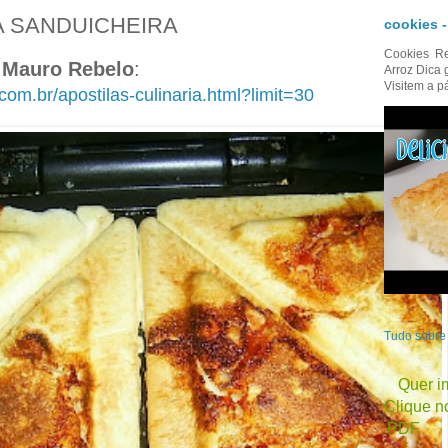
A SANDUICHEIRA
cookies 
Cookies Re
a Mauro Rebelo
:
Arroz Dica 
Visitem a p
om.br/apostilas-culinaria.html?limit=30
Tudo sobr
Quer im
Clique no
PDF