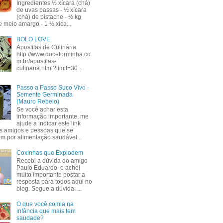
Ingredientes ½ xícara (chá)
de uvas passas - ½ xícara
(chá) de pistache - ½ kg
e meio amargo - 1 ½ xíca...
BOLO LOVE
Apostilas de Culinária
http://www.doceforminha.co
m.br/apostilas-
culinaria.html?limit=30 ...
Passo a Passo Suco Vivo -
Semente Germinada
(Mauro Rebelo)
Se você achar esta
informação importante, me
ajude a indicar este link
s amigos e pessoas que se
am por alimentação saudável...
Coxinhas que Explodem
Recebi a dúvida do amigo
Paulo Eduardo e achei
muito importante postar a
resposta para todos aqui no
blog. Segue a dúvida: ...
O que você comia na
infância que mais tem
saudade?