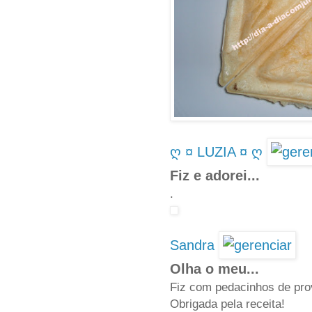
ღ ¤ LUZIA ¤ ღ
Fiz e adorei...
.
Sandra
Olha o meu...
Fiz com pedacinhos de pro
Obrigada pela receita!