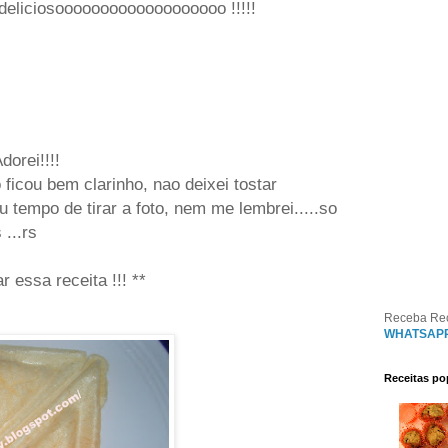
deliciosooooooooooooooooooo !!!!!
dorei!!!!
ficou bem clarinho, nao deixei tostar
u tempo de tirar a foto, nem me lembrei.....so
...rs
r essa receita !!! **
Receba Re
WHATSAP
Receitas po