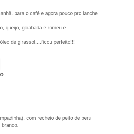
manhã, para o café e agora pouco pro lanche
o, queijo, goiabada e romeu e
leo de girassol....ficou perfeito!!!
ho
tampadinha), com recheio de peito de peru
o branco.