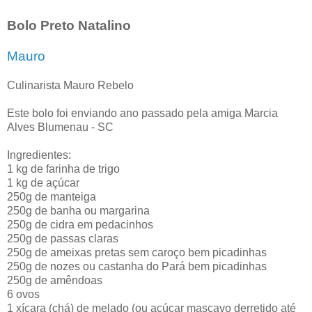
Bolo Preto Natalino
Mauro
Culinarista Mauro Rebelo
Este bolo foi enviando ano passado pela amiga Marcia
Alves Blumenau - SC
Ingredientes:
1 kg de farinha de trigo
1 kg de açúcar
250g de manteiga
250g de banha ou margarina
250g de cidra em pedacinhos
250g de passas claras
250g de ameixas pretas sem caroço bem picadinhas
250g de nozes ou castanha do Pará bem picadinhas
250g de amêndoas
6 ovos
1 xícara (chá) de melado (ou açúcar mascavo derretido até