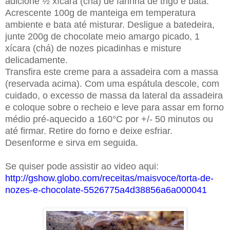
adicione ½ xícara (chá) de farinha de trigo e bata.
Acrescente 100g de manteiga em temperatura
ambiente e bata até misturar. Desligue a batedeira,
junte 200g de chocolate meio amargo picado, 1
xícara (chá) de nozes picadinhas e misture
delicadamente.
Transfira este creme para a assadeira com a massa
(reservada acima). Com uma espátula descole, com
cuidado, o excesso de massa da lateral da assadeira
e coloque sobre o recheio e leve para assar em forno
médio pré-aquecido a 160°C por +/- 50 minutos ou
até firmar. Retire do forno e deixe esfriar.
Desenforme e sirva em seguida.
Se quiser pode assistir ao video aqui:
http://gshow.globo.com/receitas/maisvoce/torta-de-
nozes-e-chocolate-5526775a4d38856a6a000041