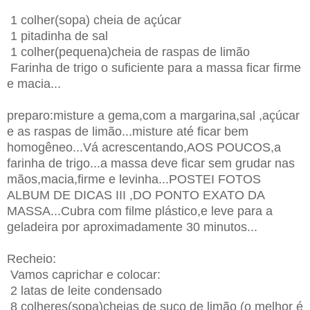
1 colher(sopa) cheia de açúcar
1 pitadinha de sal
1 colher(pequena)cheia de raspas de limão
Farinha de trigo o suficiente para a massa ficar firme
e macia...
preparo:misture a gema,com a margarina,sal ,açúcar
e as raspas de limão...misture até ficar bem
homogêneo...Vá acrescentando,AOS POUCOS,a
farinha de trigo...a massa deve ficar sem grudar nas
mãos,macia,firme e levinha...POSTEI FOTOS
ALBUM DE DICAS III ,DO PONTO EXATO DA
MASSA...Cubra com filme plástico,e leve para a
geladeira por aproximadamente 30 minutos...
Recheio:
Vamos caprichar e colocar:
2 latas de leite condensado
8 colheres(sopa)cheias de suco de limão (o melhor é