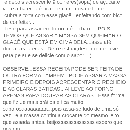
e depois acrescente 9 colheres(sopa) de açucar,e
volte a bater ,até ficar bem cremosa e firme...
cubra a torta com esse glacê...enfeitando com bico
de confeitar...
Leve para assar em forno médio baixo...POIS
TEMOS QUE ASSAR A MASSA SEM QUEIMAR O
GLACÊ QUE ESTÁ EM CIMA DELA...asse até
dourar as laterais...Deixe esfriar,desenforme ,leve
para gelar e se delicie com o sabor...:)
OBSERVE...ESSA RECEITA PODE SER FEITA DE
OUTRA FÓRMA TAMBÉM...PODE ASSAR A MASSA
PRIMEIRO E DEPOIS ACRESCENTAR O RECHEIO
E AS CLARAS BATIDAS...AI LEVE AO FORNO
APENAS PARA DOURAR AS CLARAS...Essa forma
que fiz...é mais prática e fica muito
saborosaaaaaaaaa...pois assa-se tudo de uma só
vez...e a massa continua crocante do mesmo jeito
que assada antes. beijossssssssssssss espero que
gostem.