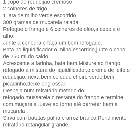
1 copo de requeijão cremoso
2 colheres de trigo
1 lata de milho verde escorrido
300 gramas de muçarela ralada
Refogue o frango e 6 colheres de oleo,a cebola e
alho.
Junte a cenoura e faça um bom refogado.
Bata no liquidificador o milho escorrido,junte o copo
de 250 ml do caldo,
Acrescente a farinha, bata bem.Misture ao frango
refogado a mistura do liquidificador,o creme de leite,o
requeijão,mexa bem,coloque cheiro verde bem
picadinho,deixe engrossar.
Despeja num refratário metado do
refogado,mussarela,o restante do frango e termine
com
muçarela
.Leve ao forno até derreter bem a
muçarela
.
Sirva com batatas palha e arroz branco.Rendimento
refratário retangular grande.