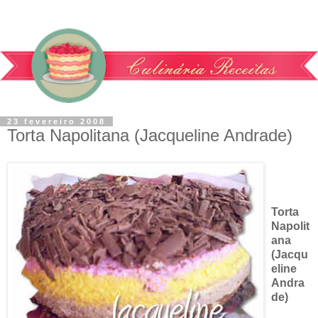
23 fevereiro 2008
Torta Napolitana (Jacqueline Andrade)
Torta
Napolit
ana
(Jacqu
eline
Andra
de)