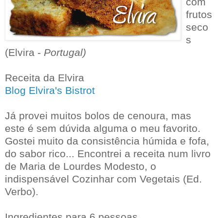
com
frutos
seco
s
(Elvira -
Portugal)
Receita da Elvira
Blog Elvira's Bistrot
Já provei muitos bolos de cenoura, mas
este é sem dúvida alguma o meu favorito.
Gostei muito da consistência húmida e fofa,
do sabor rico... Encontrei a receita num livro
de Maria de Lourdes Modesto, o
indispensável Cozinhar com Vegetais (Ed.
Verbo).
Ingredientes para 6 pessoas