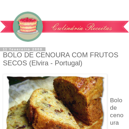
11 fevereiro 2008
BOLO DE CENOURA COM FRUTOS
SECOS (Elvira - Portugal)
Bolo
de
ceno
ura