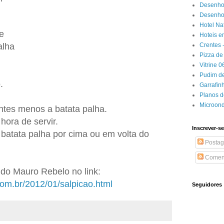
Desenho
Desenhos
Hotel Na
e
Hoteis e
Crentes 
alha
Pizza de 
Vitrine 
Pudim de
.
Garrafin
Planos 
Microon
entes menos a batata palha.
hora de servir.
Inscrever-se
 batata palha por cima ou em volta do
Postag
Coment
o Mauro Rebelo no link:
om.br/2012/01/salpicao.html
Seguidores