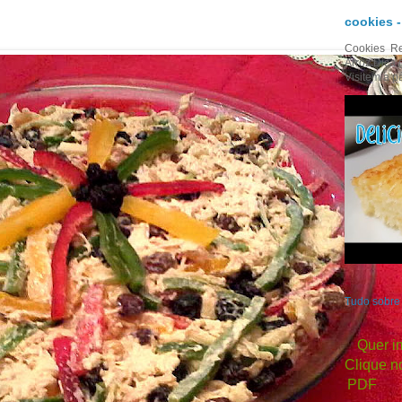
cookies 
Cookies Re
Arroz Dica 
Visitem a p
Tudo sobr
Quer im
Clique no
PDF