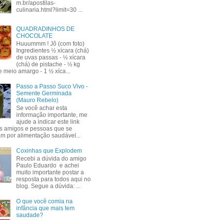
m.br/apostilas-
culinaria.html?limit=30 ...
QUADRADINHOS DE
CHOCOLATE
Huuummm ! Jô (com foto)
Ingredientes ½ xícara (chá)
de uvas passas - ½ xícara
(chá) de pistache - ½ kg
e meio amargo - 1 ½ xíca...
Passo a Passo Suco Vivo -
Semente Germinada
(Mauro Rebelo)
Se você achar esta
informação importante, me
ajude a indicar este link
s amigos e pessoas que se
am por alimentação saudável...
Coxinhas que Explodem
Recebi a dúvida do amigo
Paulo Eduardo e achei
muito importante postar a
resposta para todos aqui no
blog. Segue a dúvida: ...
O que você comia na
infância que mais tem
saudade?