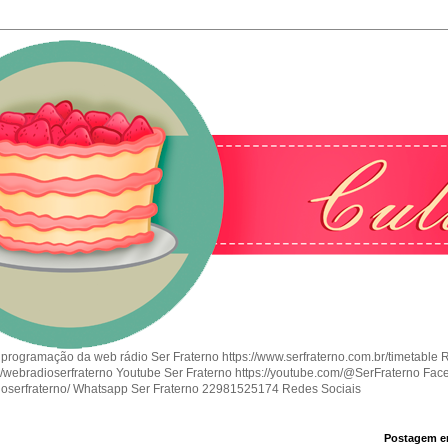
 programação da web rádio Ser Fraterno https://www.serfraterno.com.br/timetable 
om/webradioserfraterno Youtube Ser Fraterno https://youtube.com/@SerFraterno Fac
ioserfraterno/ Whatsapp Ser Fraterno 22981525174 Redes Sociais
Postagem e