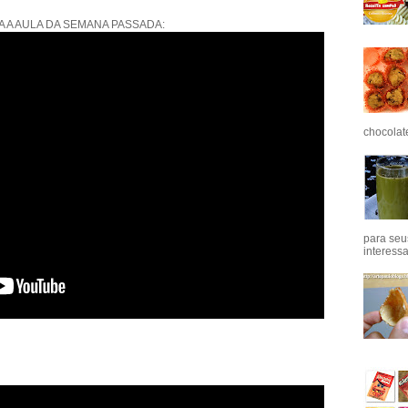
A A AULA DA SEMANA PASSADA:
chocolat
para seu
interess