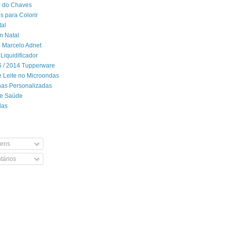
 do Chaves
 para Colorir
tal
m Natal
- Marcelo Adnet
Liquidificador
06 / 2014 Tupperware
 Leite no Microondas
has Personalizadas
de Saúde
das
ens
ários