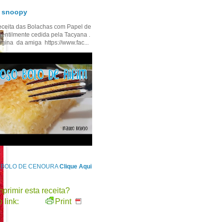
- snoopy
ceita das Bolachas com Papel de
gentilmente cedida pela Tacyana .
ágina da amiga https://www.fac...
e BOLO DE CENOURA
Clique Aqui
primir esta receita?
 link:
Print