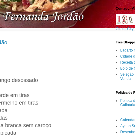
Contador Vi
Circuit City
dão
Free Blogge
Lagarto 
Cidade 
Receita
Bolo de
Seleção 
Venda
rango desossado
Política de 
rde em tiras
Política
rmelho em tiras
Culinári
ada
das
Calenda
sa branca sem caroço
Ayrton 
Desenho
 picada