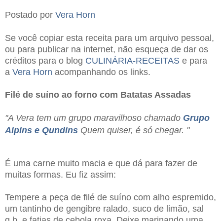
Postado por
Vera Horn
Se você copiar esta receita para um arquivo pessoal,
ou para publicar na internet, não esqueça de dar os
créditos para o blog
CULINÁRIA-RECEITAS
e para
a
Vera Horn
acompanhando os links.
Filé de suíno ao forno com Batatas Assadas
"A Vera tem um grupo maravilhoso chamado
Grupo
Aipins e Qundins
Quem quiser, é só chegar. "
É uma carne muito macia e que dá para fazer de
muitas formas. Eu fiz assim:
Tempere a peça de filé de suíno com alho espremido,
um tantinho de gengibre ralado, suco de limão, sal
q.b. e fatias de cebola roxa. Deixe marinando uma