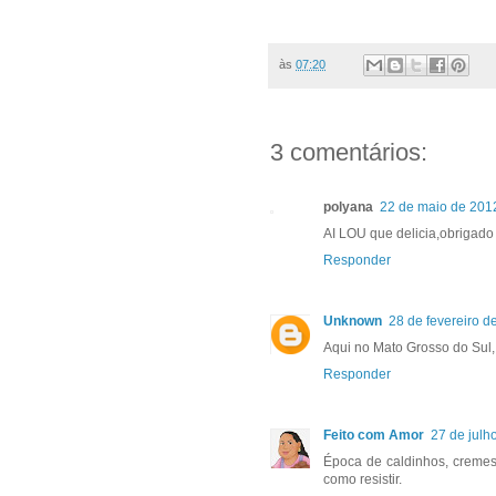
às
07:20
3 comentários:
polyana
22 de maio de 201
AI LOU que delicia,obrigado 
Responder
Unknown
28 de fevereiro d
Aqui no Mato Grosso do Sul,
Responder
Feito com Amor
27 de julh
Época de caldinhos, cremes
como resistir.