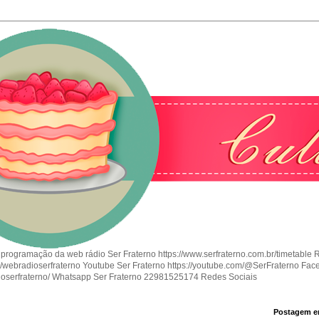
 programação da web rádio Ser Fraterno https://www.serfraterno.com.br/timetable 
om/webradioserfraterno Youtube Ser Fraterno https://youtube.com/@SerFraterno Fac
ioserfraterno/ Whatsapp Ser Fraterno 22981525174 Redes Sociais
Postagem e