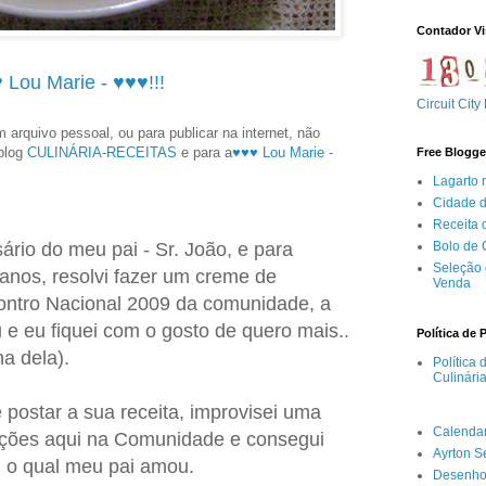
Contador Vi
 Lou Marie - ♥♥♥!!!
Circuit City
 arquivo pessoal, ou para publicar na internet, não
 blog
CULINÁRIA-RECEITAS
e para a
♥♥♥ Lou Marie -
Free Blogge
Lagarto 
Cidade 
Receita
Bolo de
sário do meu pai - Sr. João, e para
Seleção 
nos, resolvi fazer um creme de
Venda
ontro Nacional 2009 da comunidade, a
 e eu fiquei com o gosto de quero mais..
Política de 
a dela).
Política
Culinári
postar a sua receita, improvisei uma
Calenda
mações aqui na Comunidade e consegui
Ayrton 
, o qual meu pai amou.
Desenho