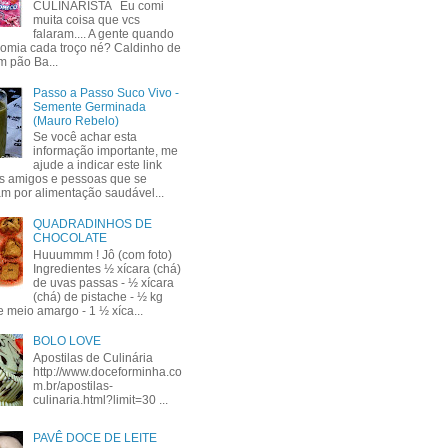
CULINARISTA Eu comi
muita coisa que vcs
falaram.... A gente quando
comia cada troço né? Caldinho de
m pão Ba...
Passo a Passo Suco Vivo -
Semente Germinada
(Mauro Rebelo)
Se você achar esta
informação importante, me
ajude a indicar este link
s amigos e pessoas que se
am por alimentação saudável...
QUADRADINHOS DE
CHOCOLATE
Huuummm ! Jô (com foto)
Ingredientes ½ xícara (chá)
de uvas passas - ½ xícara
(chá) de pistache - ½ kg
e meio amargo - 1 ½ xíca...
BOLO LOVE
Apostilas de Culinária
http://www.doceforminha.co
m.br/apostilas-
culinaria.html?limit=30 ...
PAVÊ DOCE DE LEITE