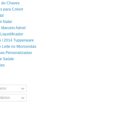
 do Chaves
 para Colorir
tal
m Natal
- Marcelo Adnet
Liquidificador
06 / 2014 Tupperware
 Leite no Microondas
has Personalizadas
de Saúde
das
ens
ários