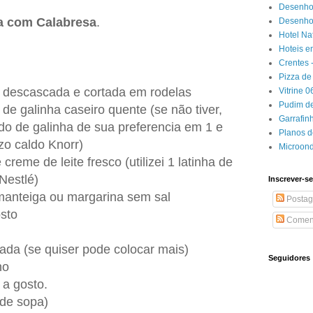
Desenho
a com Calabresa
.
Desenhos
Hotel Na
Hoteis e
Crentes 
Pizza de 
a descascada e cortada em rodelas
Vitrine 
Pudim de
 de galinha caseiro quente (se não tiver,
Garrafin
ldo de galinha de sua preferencia em 1 e
Planos 
izo caldo Knorr)
Microon
 creme de leite fresco (utilizei 1 latinha de
Nestlé)
Inscrever-se
 manteiga ou margarina sem sal
Postag
sto
Coment
icada (se quiser pode colocar mais)
Seguidores
ho
 a gosto.
r de sopa)