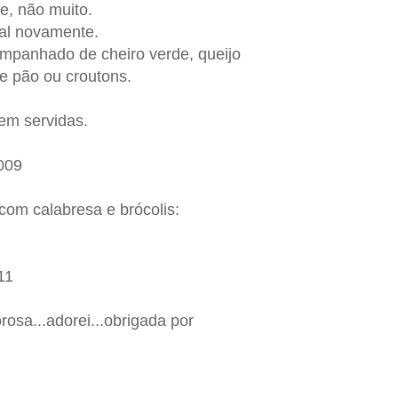
e, não muito.
sal novamente.
mpanhado de cheiro verde, queijo
de pão ou croutons.
em servidas.
009
om calabresa e brócolis:
11
rosa...adorei...obrigada por