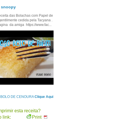
- snoopy
ceita das Bolachas com Papel de
gentilmente cedida pela Tacyana .
ágina da amiga https://www.fac...
e BOLO DE CENOURA
Clique Aqui
primir esta receita?
 link:
Print