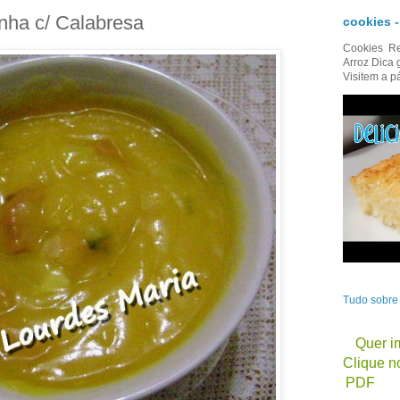
ha c/ Calabresa
cookies 
Cookies Re
Arroz Dica 
Visitem a p
Tudo sobr
Quer im
Clique no
PDF