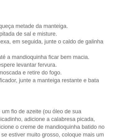
queça metade da manteiga.
itada de sal e misture.
exa, em seguida, junte o caldo de galinha
até a mandioquinha ficar bem macia.
espere levantar fervura.
-moscada e retire do fogo.
ficador, junte a manteiga restante e bata
 um fio de azeite (ou óleo de sua
 picadinho, adicione a calabresa picada,
adicione o creme de mandioquinha batido no
, se estiver muito grosso, coloque mais um