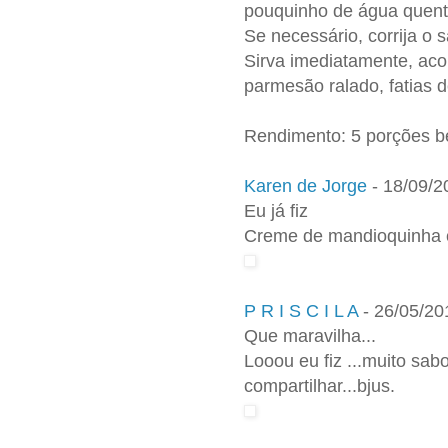
pouquinho de água quent
Se necessário, corrija o 
Sirva imediatamente, aco
parmesão ralado, fatias 
Rendimento: 5 porções b
Karen de Jorge
-
18/09/2
Eu já fiz
Creme de mandioquinha c
P R I S C I L A
-
26/05/20
Que maravilha...
Looou eu fiz ...muito sabo
compartilhar...bjus.