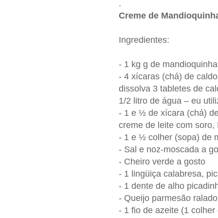
.
Creme de Mandioquinh
Ingredientes:
- 1 kg g de mandioquinh
- 4 xícaras (chá) de caldo
dissolva 3 tabletes de ca
1/2 litro de água – eu util
- 1 e ½ de xícara (chá) de
creme de leite com soro, 
- 1 e ½ colher (sopa) de
- Sal e noz-moscada a go
- Cheiro verde a gosto
- 1 lingüiça calabresa, p
- 1 dente de alho picadin
- Queijo parmesão ralado
- 1 fio de azeite (1 colhe