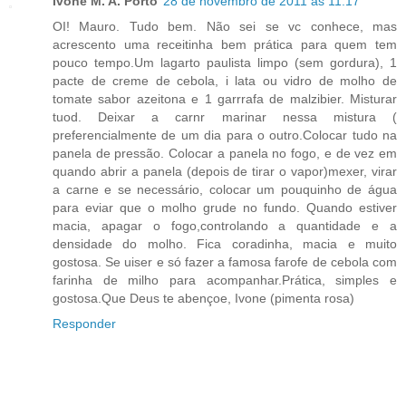
Ivone M. A. Porto
28 de novembro de 2011 às 11:17
OI! Mauro. Tudo bem. Não sei se vc conhece, mas
acrescento uma receitinha bem prática para quem tem
pouco tempo.Um lagarto paulista limpo (sem gordura), 1
pacte de creme de cebola, i lata ou vidro de molho de
tomate sabor azeitona e 1 garrrafa de malzibier. Misturar
tuod. Deixar a carnr marinar nessa mistura (
preferencialmente de um dia para o outro.Colocar tudo na
panela de pressão. Colocar a panela no fogo, e de vez em
quando abrir a panela (depois de tirar o vapor)mexer, virar
a carne e se necessário, colocar um pouquinho de água
para eviar que o molho grude no fundo. Quando estiver
macia, apagar o fogo,controlando a quantidade e a
densidade do molho. Fica coradinha, macia e muito
gostosa. Se uiser e só fazer a famosa farofe de cebola com
farinha de milho para acompanhar.Prática, simples e
gostosa.Que Deus te abençoe, Ivone (pimenta rosa)
Responder