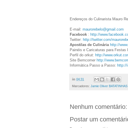
Endereços do Culinarista Mauro R
E-mail:
maurorebelo@gmail.com
Facebook
:
http://www.facebook.c
Twitter:
http://twitter.com/mauroreb
Apostilas de Culinária
http://www
Painéis e Caricaturas para Festas 
Perfil do orkut:
http://www.orkut.c
Site Bemcomer
http://www.bemcom
Informática Passo a Passo:
http:/
às
04:31
Marcadores:
Jamie Oliver BATATINHAS
Nenhum comentário:
Postar um comentári