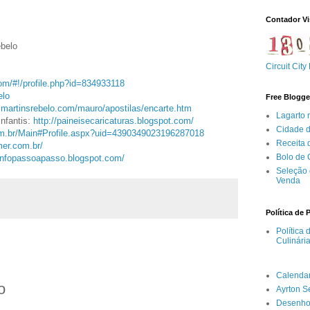
Contador Vi
ebelo
Circuit City
om/#!/
profile.php?id=834933118
elo
Free Blogge
.martinsrebelo.com/
mauro/apostilas/encarte.htm
Lagarto 
Infantis:
http://paineisecaricaturas.
blogspot.com/
Cidade 
om.br/Main#
Profile.aspx?uid=
4390349023196287018
Receita
er.com.br/
Bolo de
/infopassoapasso.
blogspot.com/
Seleção 
Venda
Política de 
Política
Culinári
Calenda
o
Ayrton 
Desenho