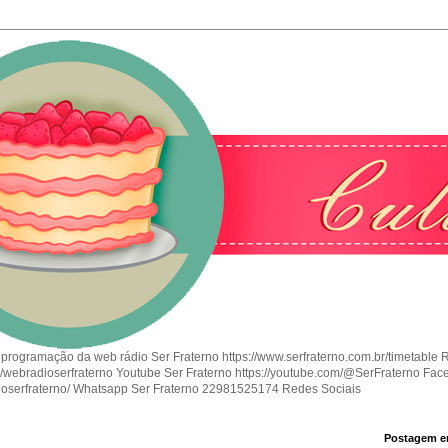
 programação da web rádio Ser Fraterno https://www.serfraterno.com.br/timetable 
om/webradioserfraterno Youtube Ser Fraterno https://youtube.com/@SerFraterno Fac
ioserfraterno/ Whatsapp Ser Fraterno 22981525174 Redes Sociais
Postagem e