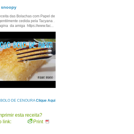
- snoopy
ceita das Bolachas com Papel de
gentilmente cedida pela Tacyana .
ágina da amiga https://www.fac...
e BOLO DE CENOURA
Clique Aqui
primir esta receita?
 link:
Print