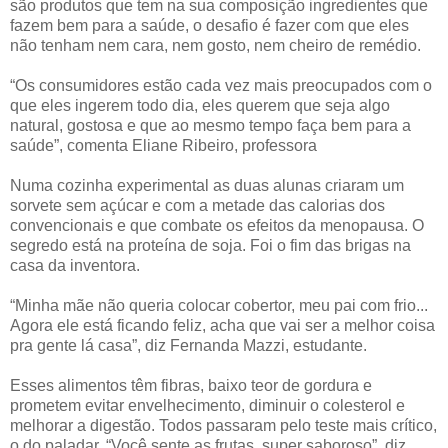
são produtos que tem na sua composição ingredientes que
fazem bem para a saúde, o desafio é fazer com que eles
não tenham nem cara, nem gosto, nem cheiro de remédio.
“Os consumidores estão cada vez mais preocupados com o
que eles ingerem todo dia, eles querem que seja algo
natural, gostosa e que ao mesmo tempo faça bem para a
saúde”, comenta Eliane Ribeiro, professora
Numa cozinha experimental as duas alunas criaram um
sorvete sem açúcar e com a metade das calorias dos
convencionais e que combate os efeitos da menopausa. O
segredo está na proteína de soja. Foi o fim das brigas na
casa da inventora.
“Minha mãe não queria colocar cobertor, meu pai com frio...
Agora ele está ficando feliz, acha que vai ser a melhor coisa
pra gente lá casa”, diz Fernanda Mazzi, estudante.
Esses alimentos têm fibras, baixo teor de gordura e
prometem evitar envelhecimento, diminuir o colesterol e
melhorar a digestão. Todos passaram pelo teste mais crítico,
o do paladar. “Você sente as frutas, super saboroso”, diz