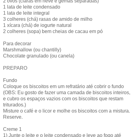
2 ovos (claras em neve e gemas separadas)
1 lata de leite condensado
1 lata de leite integral
3 colheres (chá) rasas de amido de milho
1 xícara (chá) de iogurte natural
2 colheres (sopa) bem cheias de cacau em pó
Para decorar
Marshmallow (ou chantilly)
Chocolate granulado (ou canela)
PREPARO
Fundo
Coloque os biscoitos em um refratário até cobrir o fundo
(OBS: Eu gosto de fazer uma camada de biscoitos inteiros,
e cubro os espaços vazios com os biscoitos que restam
triturados.)
Misture o café e o licor e molhe os biscoitos com a mistura.
Reserve.
Creme 1
1) Junte o leite e o leite condensado e leve ao fogo até