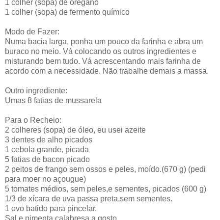
1 colher (sopa) de orégano
1 colher (sopa) de fermento químico
Modo de Fazer:
Numa bacia larga, ponha um pouco da farinha e abra um
buraco no meio. Vá colocando os outros ingredientes e
misturando bem tudo. Vá acrescentando mais farinha de
acordo com a necessidade. Não trabalhe demais a massa.
Outro ingrediente:
Umas 8 fatias de mussarela
Para o Recheio:
2 colheres (sopa) de óleo, eu usei azeite
3 dentes de alho picados
1 cebola grande, picada
5 fatias de bacon picado
2 peitos de frango sem ossos e peles, moído.(670 g) (pedi
para moer no açougue)
5 tomates médios, sem peles,e sementes, picados (600 g)
1/3 de xícara de uva passa preta,sem sementes.
1 ovo batido para pincelar.
Sal e pimenta calabresa a gosto