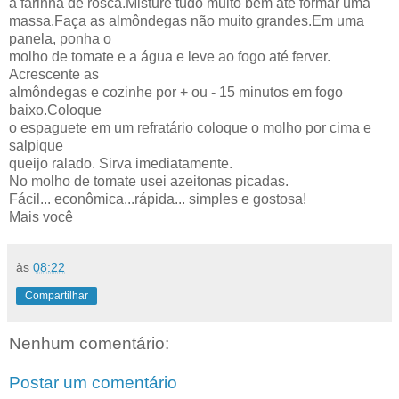
a farinha de rosca.Misture tudo muito bem até formar uma
massa.Faça as almôndegas não muito grandes.Em uma
panela, ponha o
molho de tomate e a água e leve ao fogo até ferver.
Acrescente as
almôndegas e cozinhe por + ou - 15 minutos em fogo
baixo.Coloque
o espaguete em um refratário coloque o molho por cima e
salpique
queijo ralado. Sirva imediatamente.
No molho de tomate usei azeitonas picadas.
Fácil... econômica...rápida... simples e gostosa!
Mais você
às
08:22
Compartilhar
Nenhum comentário:
Postar um comentário